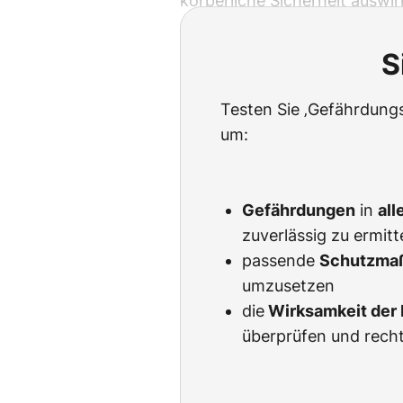
körperliche Sicherheit auswir
S
Testen Sie ‚Gefährdungs
um:
Gefährdungen
in
all
zuverlässig zu ermitt
passende
Schutzma
umzusetzen
die
Wirksamkeit de
überprüfen und rech