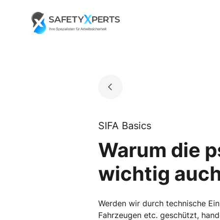
Skip
to
Go to landing page.
content
SIFA Basics
Warum die p
wichtig auch
Werden wir durch technische Ei
Fahrzeugen etc. geschützt, hande