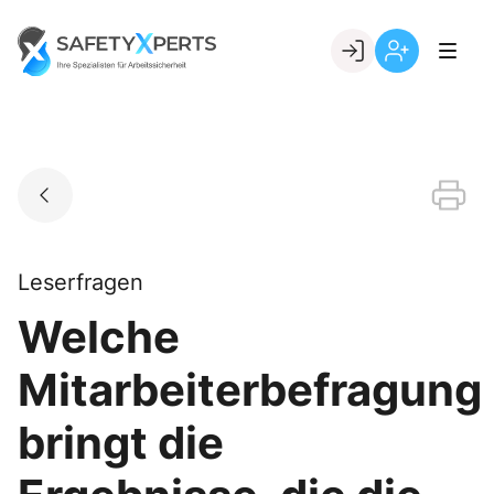
Skip
to
Go to landing page.
content
Willkommen
Registrierung
bei
per
SafetyXperts
Kundennumme
Leserfragen
Welche
Mitarbeiterbefragung
bringt die