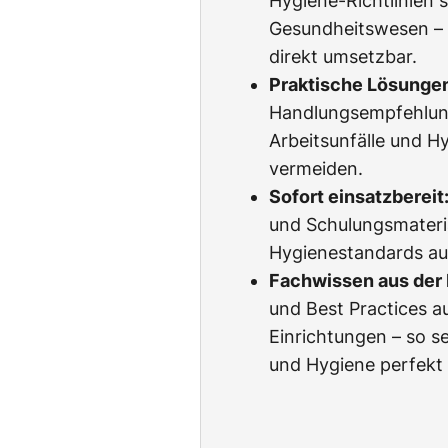
Hygiene-Richtlinien s
Gesundheitswesen – l
direkt umsetzbar.
Praktische Lösunge
Handlungsempfehlun
Arbeitsunfälle und H
vermeiden.
Sofort einsatzbereit
und Schulungsmateria
Hygienestandards au
Fachwissen aus der 
und Best Practices a
Einrichtungen – so s
und Hygiene perfekt