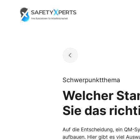
Skip
to
Go to landing page.
content
Schwerpunktthema
Welcher Stan
Sie das rich
Auf die Entscheidung, ein QM-Sy
aufbauen. Hier gibt es viel Aus