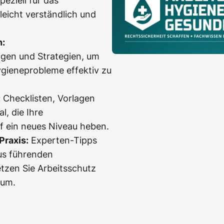
peziell für das
eicht verständlich und
n:
gen und Strategien, um
ygieneprobleme effektiv zu
:
Checklisten, Vorlagen
l, die Ihre
f ein neues Niveau heben.
Praxis:
Experten-Tipps
us führenden
etzen Sie Arbeitsschutz
 um.