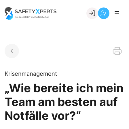
Skip
to
Go to landing page.
content
Willkommen
Registrierung
bei
per
SafetyXperts
Kundennumme
Krisenmanagement
„Wie bereite ich mein
Team am besten auf
Notfälle vor?“