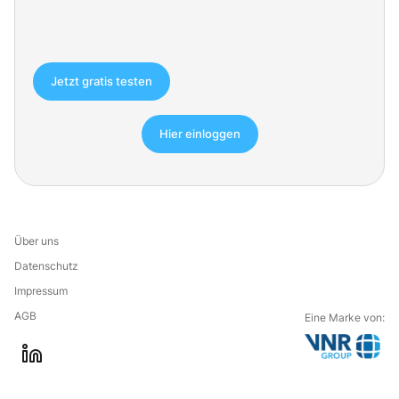
Jetzt gratis testen
Hier einloggen
Über uns
Datenschutz
Impressum
AGB
Eine Marke von:
G
l
o
i