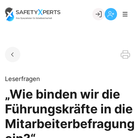
Skip
to
Go to landing page.
content
Willkommen
Registrierung
bei
per
SafetyXperts
Kundennumme
Leserfragen
„Wie binden wir die
Führungskräfte in die
Mitarbeiterbefragung