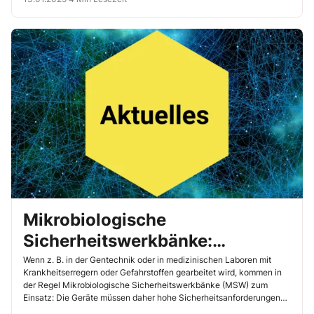
Mikrobiologische
Sicherheitswerkbänke:
Beachten Sie beim Kauf diese
Wenn z. B. in der Gentechnik oder in medizinischen Laboren mit
Krankheitserregern oder Gefahrstoffen gearbeitet wird, kommen in
Anforderungen
der Regel Mikrobiologische Sicherheitswerkbänke (MSW) zum
Einsatz: Die Geräte müssen daher hohe Sicherheitsanforderungen
erfüllen. Lesen Sie hier, was Sie schon bei Ihrer Auswahl beachten