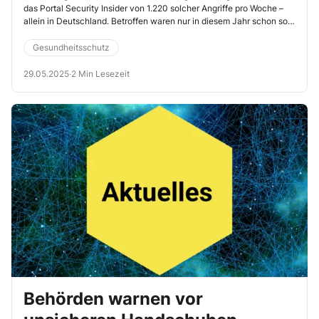
das Portal Security Insider von 1.220 solcher Angriffe pro Woche –
allein in Deutschland. Betroffen waren nur in diesem Jahr schon so
bekannte Namen wie Vorwerk, Grohe und – ironischerweise – sogar
das Bayerische Digitalministerium.
Gesundheitsschutz
29.05.2025
·
2 Min Lesezeit
Behörden warnen vor