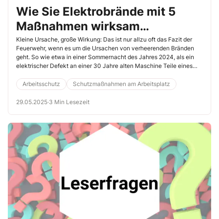
Wie Sie Elektrobrände mit 5
Maßnahmen wirksam
verhindern
Kleine Ursache, große Wirkung: Das ist nur allzu oft das Fazit der
Feuerwehr, wenn es um die Ursachen von verheerenden Bränden
geht. So wie etwa in einer Sommernacht des Jahres 2024, als ein
elektrischer Defekt an einer 30 Jahre alten Maschine Teile eines
metallverarbeitenden Betriebs in Geretsried in Schutt und Asche
legte. Lesen Sie hier, auf welche Schwachstellen Sie in Ihrem
Arbeitsschutz
Schutzmaßnahmen am Arbeitsplatz
Betrieb achten müssen, um Elektrobränden wirksam vorzubeugen.
29.05.2025
·
3 Min Lesezeit