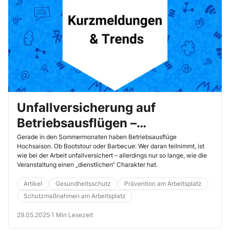
Unfallversicherung auf
Betriebsausflügen –
„Verlängerung“ auf eigenes
Gerade in den Sommermonaten haben Betriebsausflüge
Hochsaison. Ob Bootstour oder Barbecue: Wer daran teilnimmt, ist
Risiko
wie bei der Arbeit unfallversichert – allerdings nur so lange, wie die
Veranstaltung einen „dienstlichen“ Charakter hat.
Artikel
Gesundheitsschutz
Prävention am Arbeitsplatz
Schutzmaßnahmen am Arbeitsplatz
29.05.2025
·
1 Min Lesezeit