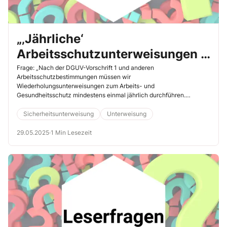
„‚Jährliche‘
Arbeitsschutzunterweisungen –
was bedeutet das genau?“
Frage: „Nach der DGUV-Vorschrift 1 und anderen
Arbeitsschutzbestimmungen müssen wir
Wiederholungsunterweisungen zum Arbeits- und
Gesundheitsschutz mindestens einmal jährlich durchführen.
Theoretisch wäre es demnach denkbar, dass wir bei Beschäftigten,
die wir […]
Sicherheitsunterweisung
Unterweisung
29.05.2025
·
1 Min Lesezeit