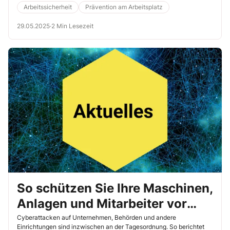
sollten, damit Ihre Kollegen ohne vermeidbare Gesundheitsgefahren
Arbeitssicherheit
Prävention am Arbeitsplatz
damit arbeiten können.
29.05.2025
·
2 Min Lesezeit
So schützen Sie Ihre Maschinen,
Anlagen und Mitarbeiter vor
Cyberattacken
Cyberattacken auf Unternehmen, Behörden und andere
Einrichtungen sind inzwischen an der Tagesordnung. So berichtet