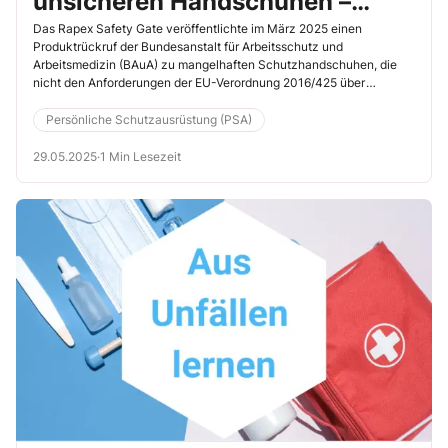
unsicheren Handschuhen –
prüfen Sie jetzt Ihren Bestand
Das Rapex Safety Gate veröffentlichte im März 2025 einen
Produktrückruf der Bundesanstalt für Arbeitsschutz und
Arbeitsmedizin (BAuA) zu mangelhaften Schutzhandschuhen, die
nicht den Anforderungen der EU-Verordnung 2016/425 über
Persönliche Schutzausrüstungen entsprechen. Rapex ist das
Schnellwarnsystem der EU für gefährliche Non-Food-Produkte.
Persönliche Schutzausrüstung (PSA)
29.05.2025
·
1 Min Lesezeit