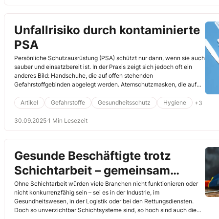
Unfallrisiko durch kontaminierte
PSA
Persönliche Schutzausrüstung (PSA) schützt nur dann, wenn sie auch
sauber und einsatzbereit ist. In der Praxis zeigt sich jedoch oft ein
anderes Bild: Handschuhe, die auf offen stehenden
Gefahrstoffgebinden abgelegt werden. Atemschutzmasken, die auf
staubigen Säcken auf den nächsten Einsatz warten. Manchmal
möchte man als Sifa nur den Kopf schütteln, denn was wie eine kleine
Artikel
Gefahrstoffe
Gesundheitsschutz
Hygiene
+3
Nachlässigkeit aussieht, kann ernste Folgen haben.
30.09.2025
·
1 Min Lesezeit
Gesunde Beschäftigte trotz
Schichtarbeit – gemeinsam
gegen die Belastung
Ohne Schichtarbeit würden viele Branchen nicht funktionieren oder
nicht konkurrenzfähig sein – sei es in der Industrie, im
Gesundheitswesen, in der Logistik oder bei den Rettungsdiensten.
Doch so unverzichtbar Schichtsysteme sind, so hoch sind auch die
Belastungen für die Beschäftigten. Schichtarbeit laugt aus, macht