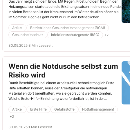
gesund durch die
Das Jahr neigt sich dem Ende. Mit Regen, Frost und dem Beginn der
Heizungssaison startet auch die Erkältungssaison in eine neue Runde.
Erkältungssaison
In vielen Betrieben ist der Krankenstand im Winter deutlich höher als
im Sommer. Doch es geht nicht nur um den betrieblichen
Infektionsschutz, sondern auch um den Schutz der Beschäftigten vor
psychischen Belastungen. Denn wenn viele krank sind, steigt die
Artikel
Betriebliches Gesundheitsmanagement (BGM)
Arbeitslast für die verbleibenden Kolleginnen und Kollegen. Stress,
Gesundheitsschutz
Infektionsschutzgesetz (IfSG)
+2
Überstunden und schlechte Stimmung sind oft die Folge. Umso
wichtiger ist es, Ansteckung zu vermeiden, Belastung zu reduzieren
30.09.2025
·
3 Min Lesezeit
und klare Regeln zu setzen – auch für die Frage: „Arbeiten trotz
Krankheit – geht das überhaupt?“
Wenn die Notdusche selbst zum
Risiko wird
Damit Beschäftigte bei einem Arbeitsunfall schnellstmöglich Erste
Hilfe erhalten können, muss der Arbeitgeber die notwendigen
Materialien dort bereithalten, wo sie gebraucht werden könnten.
Welche Erste-Hilfe-Einrichtung wo erforderlich ist, ist in der
Gefährdungsbeurteilung zu klären. Doch es reicht nicht, einmalig
Standorte festzulegen. Wie wichtig es ist, zusätzlich einen Prozess zu
Artikel
Erste Hilfe
Gefahrstoffe
Notfallmanagement
implementieren, der eine regelmäßige Prüfung und Wartung der
+2
Notfalleinrichtungen vorsieht, zeigt ein Fall aus einem
mittelständischen Betrieb.
30.09.2025
·
1 Min Lesezeit