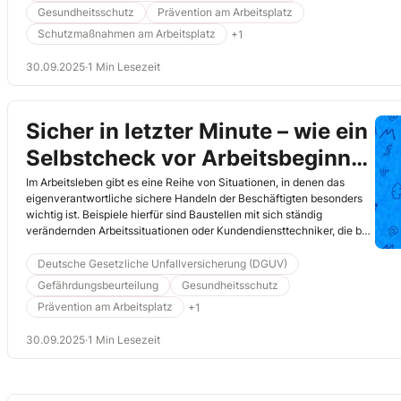
Gesundheitsschutz
Prävention am Arbeitsplatz
Schutzmaßnahmen am Arbeitsplatz
+1
30.09.2025
·
1 Min Lesezeit
Sicher in letzter Minute – wie ein
Selbstcheck vor Arbeitsbeginn
das Unfallrisiko senkt
Im Arbeitsleben gibt es eine Reihe von Situationen, in denen das
eigenverantwortliche sichere Handeln der Beschäftigten besonders
wichtig ist. Beispiele hierfür sind Baustellen mit sich ständig
verändernden Arbeitssituationen oder Kundendiensttechniker, die bei
wechselnden Auftraggebenden tätig werden. Auch die beste
Gefährdungsbeurteilung kann nicht jede Situation vorhersehen, der
Deutsche Gesetzliche Unfallversicherung (DGUV)
die Beschäftigten dann gegenüberstehen. Mit der Last-Minute-Risk-
Gefährdungsbeurteilung
Gesundheitsschutz
Analyse (LMRA) geben Sie den Beschäftigten ein wirksames
Prävention am Arbeitsplatz
+1
Instrument an die Hand, um die Sicherheit der eigenen Arbeit zu
verbessern.
30.09.2025
·
1 Min Lesezeit