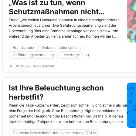
„Was ist zu tun, wenn
Schutzmaßnahmen nicht
umgesetzt werden können?“
Frage: „Wir wollen Umbaumaßnahmen in einem brandgefährdeten
Arbeitsbereich ausführen. Die Gefährdungsbeurteilung sieht die
Überwachung über eine Brandmeldeanlage vor, doch dies würde
während der Arbeiten zu Fehlalarmen führen. Können wir die […]
Brandschutz
Dokumentationspflicht
Gefährdungsbeurteilung
Leserfrage
+1
30.09.2025
·
1 Min Lesezeit
Ist Ihre Beleuchtung schon
herbstfit?
Wenn die Tage kürzer werden, zeigt sich schnell: Licht ist mehr als nur
eine Frage der Helligkeit. Gute Beleuchtung trägt entscheidend zur
Sicherheit und Gesundheit der Beschäftigten bei. Deshalb ist genau
jetzt der richtige Zeitpunkt, um ihre betriebliche Beleuchtung einem
Herbstputz zu unterziehen und zu prüfen, ob alle Arbeitsplätze und
Verkehrswege ausreichend ausgeleuchtet sind – innen wie außen.
Deutsche Gesetzliche Unfallversicherung (DGUV)