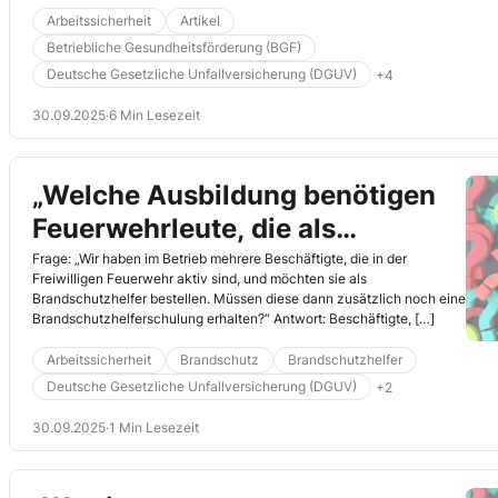
krank und erhöht bestehende Unfallrisiken. Vor allem ältere
Arbeitssicherheit
Artikel
Beschäftigte haben ihre Probleme mit dem wechselnden Tag-Nacht-
Betriebliche Gesundheitsförderung (BGF)
Rhythmus. Durch den demografischen Wandel wird die gesunde
Deutsche Gesetzliche Unfallversicherung (DGUV)
+4
Gestaltung von Schichtarbeit damit unverzichtbar, um wertvolle
Arbeitskraft zu erhalten.
30.09.2025
·
6 Min Lesezeit
„Welche Ausbildung benötigen
Feuerwehrleute, die als
Brandschutzhelfer bestellt
Frage: „Wir haben im Betrieb mehrere Beschäftigte, die in der
Freiwilligen Feuerwehr aktiv sind, und möchten sie als
werden?“
Brandschutzhelfer bestellen. Müssen diese dann zusätzlich noch eine
Brandschutzhelferschulung erhalten?“ Antwort: Beschäftigte, […]
Arbeitssicherheit
Brandschutz
Brandschutzhelfer
Deutsche Gesetzliche Unfallversicherung (DGUV)
+2
30.09.2025
·
1 Min Lesezeit