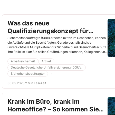
Was das neue
Qualifizierungskonzept für
Sicherheitsbeauftragte für
Sicherheitsbeauftragte (SiBe) arbeiten mitten im Geschehen, kennen
die Abläufe und die Beschäftigten. Gerade deshalb sind sie
Betriebe bedeutet
unverzichtbare Multiplikatoren für Sicherheit und Gesundheitsschutz.
Ihre Rolle ist klar: Sie sollen Gefährdungen erkennen, Kolleginnen und
Kollegen sensibilisieren und die Fachkraft für Arbeitssicherheit sowie
die Führungskräfte unterstützen. Doch die Praxis zeigt: Was sich
Arbeitssicherheit
Artikel
einfach anhört, kann in der konkreten Situation ganz schön
Deutsche Gesetzliche Unfallversicherung (DGUV)
herausfordernd sein. Der neue DGUV-Grundsatz 311-004 legt nun
Sicherheitsbeauftragter
+1
erstmalig konkrete Anforderungen an die Grundausbildung von SiBe
fest – und macht klar: Praxiskompetenz ist gefragt.
30.09.2025
·
2 Min Lesezeit
Krank im Büro, krank im
Homeoffice? – So kommen Sie