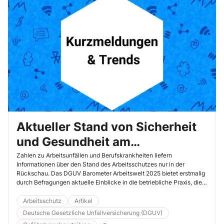
Aktueller Stand von Sicherheit
und Gesundheit am
Arbeitsplatz: Barometer
Zahlen zu Arbeitsunfällen und Berufskrankheiten liefern
Informationen über den Stand des Arbeitsschutzes nur in der
Arbeitswelt 2025
Rückschau. Das DGUV Barometer Arbeitswelt 2025 bietet erstmalig
durch Befragungen aktuelle Einblicke in die betriebliche Praxis, die
über reine Unfallstatistiken hinausgehen. Es beleuchtet die
Einstellungen und Entwicklungen, welche die Arbeitsbedingungen
Arbeitsschutz
Artikel
und Investitionen in sichere und gesunde Arbeitsplätze beeinflussen.
Deutsche Gesetzliche Unfallversicherung (DGUV)
Hier ein kleiner Auszug der wichtigsten Ergebnisse.