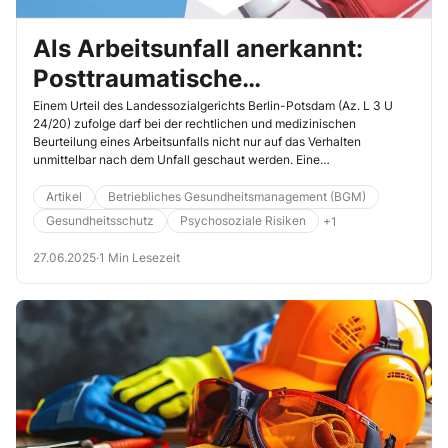
Als Arbeitsunfall anerkannt:
Posttraumatische
Belastungsstörung kann
Einem Urteil des Landessozialgerichts Berlin-Potsdam (Az. L 3 U
24/20) zufolge darf bei der rechtlichen und medizinischen
verzögert auftreten
Beurteilung eines Arbeitsunfalls nicht nur auf das Verhalten
unmittelbar nach dem Unfall geschaut werden. Eine
Posttraumatische Belastungsstörung (PTBS) kann als Folge eines
Arbeitsunfalls auch dann anerkannt werden, wenn es unmittelbar
Artikel
Betriebliches Gesundheitsmanagement (BGM)
nach dem Ereignis keine äußerlich erkennbare psychische Reaktion
Gesundheitsschutz
Psychosoziale Risiken
+1
gab. Lesen Sie hier mehr über den Fall.
27.06.2025
·
1 Min Lesezeit