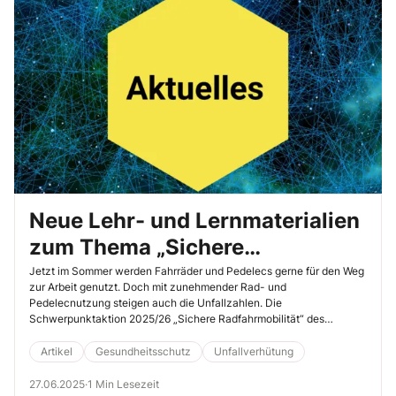
Neue Lehr- und Lernmaterialien
zum Thema „Sichere
Radfahrmobilität“ gratis
Jetzt im Sommer werden Fahrräder und Pedelecs gerne für den Weg
zur Arbeit genutzt. Doch mit zunehmender Rad- und
downloaden
Pedelecnutzung steigen auch die Unfallzahlen. Die
Schwerpunktaktion 2025/26 „Sichere Radfahrmobilität“ des
Deutschen Verkehrssicherheitsrats, der Berufsgenossenschaften
und der Unfallkassen beleuchtet Unfallursachen und liefert Tipps
Artikel
Gesundheitsschutz
Unfallverhütung
und Hinweise zur richtigen Ausstattung, zu den wichtigsten
Verkehrsregeln und sicherem Radfahren im Straßenverkehr.
27.06.2025
·
1 Min Lesezeit