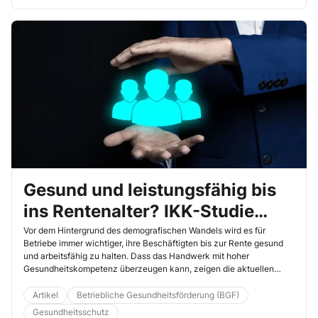
Gesund und leistungsfähig bis
ins Rentenalter? IKK-Studie
zeigt Handwerker in Bestform
Vor dem Hintergrund des demografischen Wandels wird es für
Betriebe immer wichtiger, ihre Beschäftigten bis zur Rente gesund
und arbeitsfähig zu halten. Dass das Handwerk mit hoher
Gesundheitskompetenz überzeugen kann, zeigen die aktuellen
Ergebnisse der Studie „So gesund ist das Handwerk“, die alle zwei
Jahre von der IKK classic in Zusammenarbeit mit der Deutschen
Artikel
Betriebliche Gesundheitsförderung (BGF)
Sporthochschule Köln herausgegeben wird. Hier ein Auszug der
Gesundheitsschutz