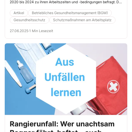
2020 bis 2024 zu ihren Arbeitszeiten und -bedingungen befragt. Die
Ergebnisse liegen nun vor. Lesen Sie hier, was bei der Befragung
herauskam und warum Überstunden in mehrfacher Hinsicht
Artikel
Betriebliches Gesundheitsmanagement (BGM)
problematisch sind.
Gesundheitsschutz
Schutzmaßnahmen am Arbeitsplatz
27.06.2025
·
1 Min Lesezeit
Rangierunfall: Wer unachtsam