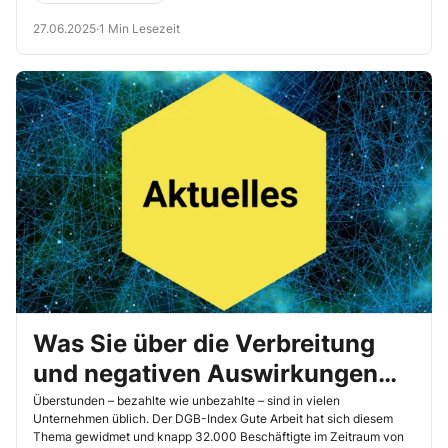
wichtigsten Erkenntnisse.
27.06.2025
·
1 Min Lesezeit
Was Sie über die Verbreitung
und negativen Auswirkungen
von Überstunden wissen sollten
Überstunden – bezahlte wie unbezahlte – sind in vielen
Unternehmen üblich. Der DGB-Index Gute Arbeit hat sich diesem
Thema gewidmet und knapp 32.000 Beschäftigte im Zeitraum von