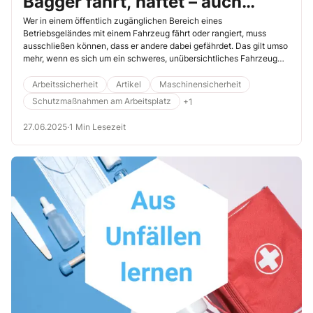
Bagger fährt, haftet – auch
wenn Schilder Vorrang
Wer in einem öffentlich zugänglichen Bereich eines
Betriebsgeländes mit einem Fahrzeug fährt oder rangiert, muss
gewähren
ausschließen können, dass er andere dabei gefährdet. Das gilt umso
mehr, wenn es sich um ein schweres, unübersichtliches Fahrzeug
handelt. Ohne diesen Gefährdungsausschluss kann es sein, dass der
Fahrer nach einem Unfall überwiegend haften muss. Das zeigt ein
Arbeitssicherheit
Artikel
Maschinensicherheit
Urteil des Oberlandesgerichts (OLG) Hamm (Az. 7 U 150/23).
Schutzmaßnahmen am Arbeitsplatz
+1
27.06.2025
·
1 Min Lesezeit