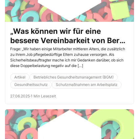
„Was können wir für eine
bessere Vereinbarkeit von Beruf
und häuslicher Pflege tun?“
Frage: „Wir haben einige Mitarbeiter mittleren Alters, die zusätzlich
zu ihrem Job pflegebedürftige Eltern zuhause versorgen. Als
Sicherheitsbeauftragter mache ich mir Gedanken darüber, ob sich
diese Doppelbelastung negativ auf die […]
Artikel
Betriebliches Gesundheitsmanagement (BGM)
Gesundheitsschutz
Schutzmaßnahmen am Arbeitsplatz
27.06.2025
·
1 Min Lesezeit