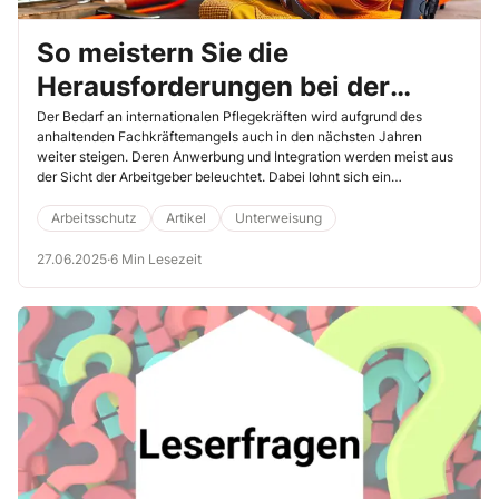
So meistern Sie die
Herausforderungen bei der
Integration internationaler
Der Bedarf an internationalen Pflegekräften wird aufgrund des
anhaltenden Fachkräftemangels auch in den nächsten Jahren
Pflegekräfte
weiter steigen. Deren Anwerbung und Integration werden meist aus
der Sicht der Arbeitgeber beleuchtet. Dabei lohnt sich ein
Perspektivwechsel: In diesem Beitrag kommen beispielhaft drei
internationale Pflegekräfte zu Wort, die von ihren Erfahrungen
Arbeitsschutz
Artikel
Unterweisung
berichten und so Denkanstöße für neue Integrationskonzepte
geben.
27.06.2025
·
6 Min Lesezeit