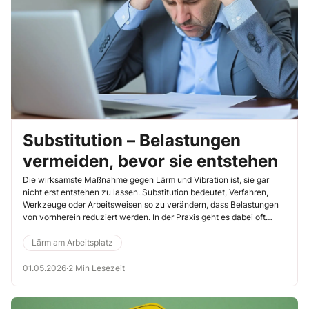
Substitution – Belastungen
vermeiden, bevor sie entstehen
Die wirksamste Maßnahme gegen Lärm und Vibration ist, sie gar
nicht erst entstehen zu lassen. Substitution bedeutet, Verfahren,
Werkzeuge oder Arbeitsweisen so zu verändern, dass Belastungen
von vornherein reduziert werden. In der Praxis geht es dabei oft
nicht um große Investitionen, sondern um die Frage: Wie wird eine
Tätigkeit tatsächlich ausgeführt?
Lärm am Arbeitsplatz
01.05.2026
·
2 Min Lesezeit