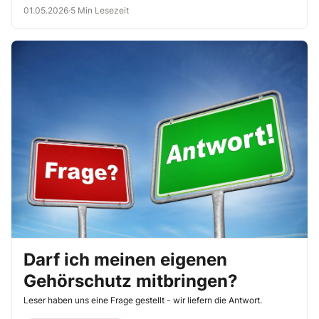
System – bestehend aus Auswahl, Anwendung, Unterweisung und
01.05.2026
·
5 Min Lesezeit
Kontrolle.
Darf ich meinen eigenen
Gehörschutz mitbringen?
Leser haben uns eine Frage gestellt - wir liefern die Antwort.