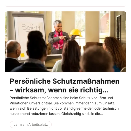
Persönliche Schutzmaßnahmen
– wirksam, wenn sie richtig
eingesetzt werden
Persönliche Schutzmaßnahmen sind beim Schutz vor Lärm und
Vibrationen unverzichtbar. Sie kommen immer dann zum Einsatz,
wenn sich Belastungen nicht vollständig vermeiden oder technisch
ausreichend reduzieren lassen. Gleichzeitig sind sie die
fehleranfälligste Stufe im Arbeitsschutz: Ihre Wirkung hängt
vollständig davon ab, ob sie richtig ausgewählt, angepasst, getragen
Lärm am Arbeitsplatz
und gepflegt werden. PSA ist damit kein „Produkt“, sondern ein