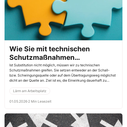
Wie Sie mit technischen
Schutzmaßnahmen
Belastungen wirksam
Ist Substitution nicht möglich, müssen wir zu technischen
Schutzmaßnahmen greifen. Sie setzen entweder an der Schall-
begrenzen
bzw. Schwingungsquelle oder auf dem Übertragungsweg möglichst
dicht an der Quelle an. Ziel ist es, die Einwirkung dauerhaft zu
reduzieren – unabhängig vom Verhalten einzelner Beschäftigter.
Technische Maßnahmen begrenzen die Auswirkung einer
Lärm am Arbeitsplatz
Gefährdung an der Quelle und sind deshalb organisatorischen
Lösungen grundsätzlich vorzuziehen.
01.05.2026
·
2 Min Lesezeit