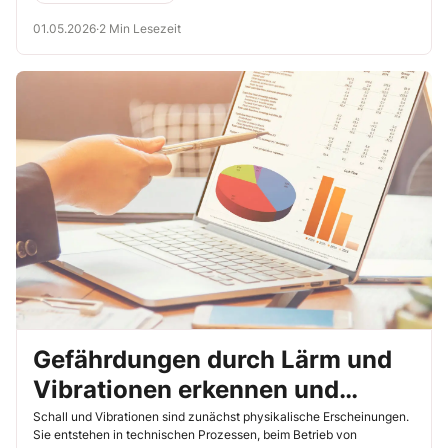
können sich entweder in einem Medium ausbreiten – dann sprechen
wir von Schall – oder in festen Strukturen übertragen werden – dann
01.05.2026
·
2 Min Lesezeit
sprechen wir von Vibrationen. Eine klare begriffliche Trennung ist
wichtig, weil beide Einwirkungen zwar physikalisch verwandt sind,
aber unterschiedlich auf den Menschen wirken.
Gefährdungen durch Lärm und
Vibrationen erkennen und
bewerten
Schall und Vibrationen sind zunächst physikalische Erscheinungen.
Sie entstehen in technischen Prozessen, beim Betrieb von