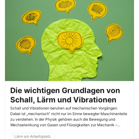
Die wichtigen Grundlagen von
Schall, Lärm und Vibrationen
Schall und Vibrationen beruhen auf mechanischen Vorgängen.
Dabei ist „mechanisch“ nicht nur im Sinne bewegter Maschinenteile
zu verstehen. In der Physik gehören auch die Bewegung und
Wechselwirkung von Gasen und Flüssigkeiten zur Mechanik –
genauer zur Strömungsmechanik. Wenn sich Druckverhältnisse
ändern oder Körper bewegen, entstehen Schwingungen. Diese
Lärm am Arbeitsplatz