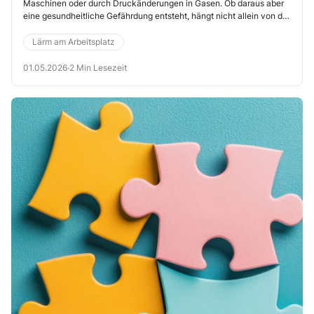
Maschinen oder durch Druckänderungen in Gasen. Ob daraus aber
eine gesundheitliche Gefährdung entsteht, hängt nicht allein von der
Existenz einer Quelle ab. Entscheidend sind Intensität, Dauer,
Frequenzbereich, die konkrete Tätigkeit und die individuelle
Lärm am Arbeitsplatz
Kondition der lärmexponierten Person.
01.05.2026
·
2 Min Lesezeit