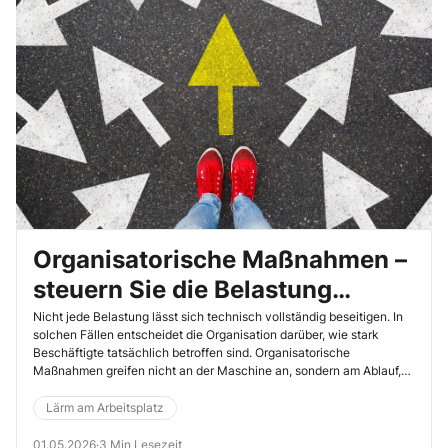
Organisatorische Maßnahmen –
steuern Sie die Belastung
bewusst
Nicht jede Belastung lässt sich technisch vollständig beseitigen. In
solchen Fällen entscheidet die Organisation darüber, wie stark
Beschäftigte tatsächlich betroffen sind. Organisatorische
Maßnahmen greifen nicht an der Maschine an, sondern am Ablauf,
an der Kommunikation und an der Struktur des Arbeitsalltags. Sie
bestimmen, wer, wie lange und unter welchen Bedingungen Lärm-
Lärm am Arbeitsplatz
oder Vibrationsbelastungen ausgesetzt ist.
01.05.2026
·
3 Min Lesezeit