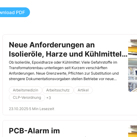
wnload PDF
Neue Anforderungen an
Isolieröle, Harze und Kühlmittel
im Betrieb
Ob Isolieröle, Epoxidharze oder Kühlmittel: Viele Gefahrstoffe im
Transformatorenbau unterliegen seit Kurzem verschärften
Anforderungen. Neue Grenzwerte, Pflichten zur Substitution und
strengere Dokumentationsvorgaben stellen Betriebe vor neue
Herausforderungen. Erfahren Sie, was jetzt wichtig ist und wie Sie
vorausschauend handeln.
Arbeitsmedizin
Arbeitsschutz
Artikel
CLP-Verordnung
+3
23.10.2025
·
5 Min Lesezeit
PCB-Alarm im