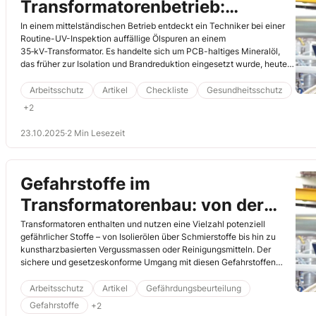
Transformatorenbetrieb:
Ölspuren führen zur kritischen
In einem mittelständischen Betrieb entdeckt ein Techniker bei einer
Routine-UV-Inspektion auffällige Ölspuren an einem
Entdeckung
35‑kV‑Transformator. Es handelte sich um PCB-haltiges Mineralöl,
das früher zur Isolation und Brandreduktion eingesetzt wurde, heute
jedoch als krebserregend, persistent und verboten gilt.
Arbeitsschutz
Artikel
Checkliste
Gesundheitsschutz
+2
23.10.2025
·
2 Min Lesezeit
Gefahrstoffe im
Transformatorenbau: von der
Erfassung bis zur Entsorgung
Transformatoren enthalten und nutzen eine Vielzahl potenziell
gefährlicher Stoffe – von Isolierölen über Schmierstoffe bis hin zu
kunstharzbasierten Vergussmassen oder Reinigungsmitteln. Der
sichere und gesetzeskonforme Umgang mit diesen Gefahrstoffen
erfordert ein systematisches Vorgehen entlang des gesamten
Lebenszyklus der Materialien – von der Auswahl und Lagerung bis hin
Arbeitsschutz
Artikel
Gefährdungsbeurteilung
zur Entsorgung.
Gefahrstoffe
+2