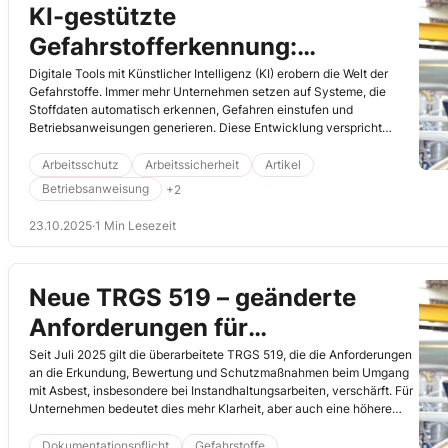
KI-gestützte
Gefahrstofferkennung:
Schnellere Prozesse und mehr
Digitale Tools mit Künstlicher Intelligenz (KI) erobern die Welt der
Gefahrstoffe. Immer mehr Unternehmen setzen auf Systeme, die
Sicherheit
Stoffdaten automatisch erkennen, Gefahren einstufen und
Betriebsanweisungen generieren. Diese Entwicklung verspricht
schnellere Prozesse und mehr Sicherheit.
Arbeitsschutz
Arbeitssicherheit
Artikel
Betriebsanweisung
+2
23.10.2025
·
1 Min Lesezeit
Neue TRGS 519 – geänderte
Anforderungen für
Asbestarbeiten seit Juli 2025
Seit Juli 2025 gilt die überarbeitete TRGS 519, die die Anforderungen
an die Erkundung, Bewertung und Schutzmaßnahmen beim Umgang
mit Asbest, insbesondere bei Instandhaltungsarbeiten, verschärft. Für
Unternehmen bedeutet dies mehr Klarheit, aber auch eine höhere
Dokumentationspflicht.
Dokumentationspflicht
Gefahrstoffe