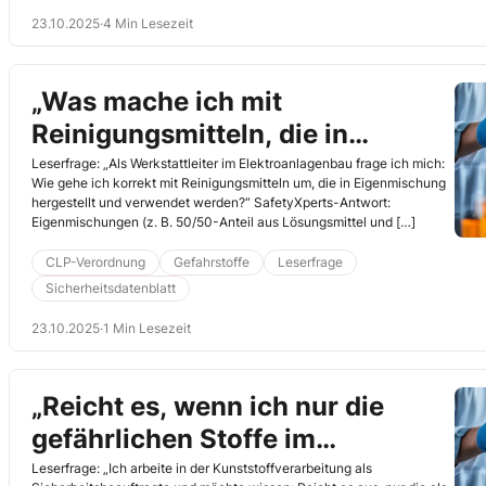
23.10.2025
·
4 Min Lesezeit
„Was mache ich mit
Reinigungsmitteln, die in
Eigenmischung verwendet
Leserfrage: „Als Werkstattleiter im Elektroanlagenbau frage ich mich:
Wie gehe ich korrekt mit Reinigungsmitteln um, die in Eigenmischung
werden?“
hergestellt und verwendet werden?“ SafetyXperts-Antwort:
Eigenmischungen (z. B. 50/50-Anteil aus Lösungsmittel und […]
CLP-Verordnung
Gefahrstoffe
Leserfrage
Sicherheitsdatenblatt
23.10.2025
·
1 Min Lesezeit
„Reicht es, wenn ich nur die
gefährlichen Stoffe im
Gefahrstoffkataster erfasse?“
Leserfrage: „Ich arbeite in der Kunststoffverarbeitung als