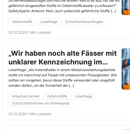
Sicherheitsbeauftragte und möchte wissen: Reicht es aus, nur die als
gefährlich eingestuften Stoffe im Gefahrstoffkataster zu erfassen?“
SafetyXperts-Antwort: Nein, auch potenziell gefährliche Stoffe […]
Gefahrstoffe
Leserfrage
Sicherheitsbeauftragter
23.10.2025
·
1 Min Lesezeit
„Wir haben noch alte Fässer mit
unklarer Kennzeichnung im
Lager – was sollen wir tun?“
Leserfrage: „Als Instandhalter in einem Metallverarbeitungsbetrieb
stoße ich manchmal auf Fässer mit unbekannten Flüssigkeiten. Wie
sollten wir vorgehen, bevor diese Stoffe verwendet oder umgefüllt
werden dürfen, um die Sicherheit der […]
Arbeitssicherheit
Gefahrstoffe
Leserfrage
Schutzmaßnahmen am Arbeitsplatz
23.10.2025
·
1 Min Lesezeit