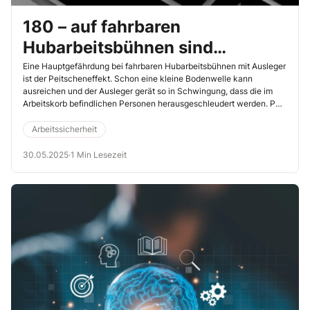
180 – auf fahrbaren
Hubarbeitsbühnen sind
Verbindungsmittel bis max. 180
Eine Hauptgefährdung bei fahrbaren Hubarbeitsbühnen mit Ausleger
ist der Peitscheneffekt. Schon eine kleine Bodenwelle kann
cm erlaubt
ausreichen und der Ausleger gerät so in Schwingung, dass die im
Arbeitskorb befindlichen Personen herausgeschleudert werden. PSA
gegen Absturz (PSAgA) ist deshalb auf Auslegerbühnen Pflicht.
Damit die Schutzausrüstung ihre Wirkung voll entfalten kann,
Arbeitssicherheit
müssen Beschäftigte auf einen Aspekt besonders achten: die Länge
des Verbindungsmittels.
30.05.2025
·
1 Min Lesezeit