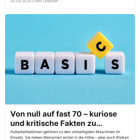
30.05.2025
·
3 Min Lesezeit
Von null auf fast 70 – kuriose
und kritische Fakten zu
Hubarbeitsbühnen
Hubarbeitsbühnen gehören zu den vielseitigsten Maschinen im
Einsatz. Sie heben Menschen sicher in die Höhe – aber auch Risiken