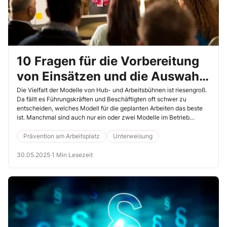
10 Fragen für die Vorbereitung
von Einsätzen und die Auswahl
der richtigen Bühne
Die Vielfalt der Modelle von Hub- und Arbeitsbühnen ist riesengroß.
Da fällt es Führungskräften und Beschäftigten oft schwer zu
entscheiden, welches Modell für die geplanten Arbeiten das beste
ist. Manchmal sind auch nur ein oder zwei Modelle im Betrieb
vorhanden. In diesem Fall ist es wichtig zu wissen, wo die
Pluspunkte, aber auch die Grenzen der jeweiligen Modelle liegen.
Prävention am Arbeitsplatz
Unterweisung
Dieser Artikel bringt kurz und kompakt auf den Punkt, was
Beschäftigten hilft, die richtige Bühne für die jeweilige Tätigkeit
30.05.2025
·
1 Min Lesezeit
auszuwählen.