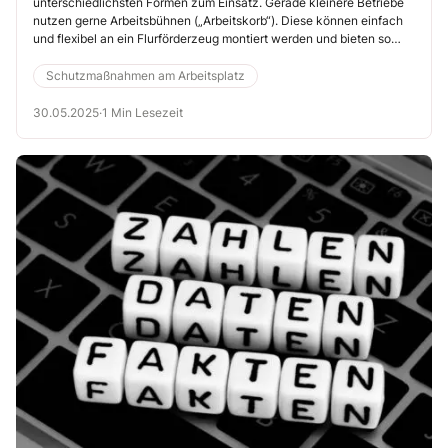
unterschiedlichsten Formen zum Einsatz. Gerade kleinere Betriebe
nutzen gerne Arbeitsbühnen („Arbeitskorb“). Diese können einfach
und flexibel an ein Flurförderzeug montiert werden und bieten so
einen sicheren Standplatz für Arbeiten in der Höhe. Dabei ist jedoch
auf eine sichere Verbindung zu achten, sonst kann es schnell zu
Schutzmaßnahmen am Arbeitsplatz
folgenschweren Abstürzen kommen.
30.05.2025
·
1 Min Lesezeit