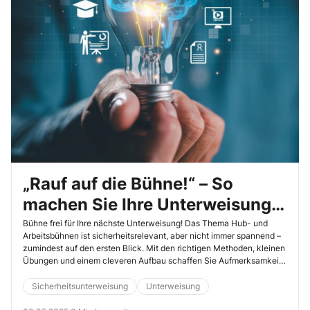
„Rauf auf die Bühne!“ – So
machen Sie Ihre Unterweisung
zum Höhenflug
Bühne frei für Ihre nächste Unterweisung! Das Thema Hub- und
Arbeitsbühnen ist sicherheitsrelevant, aber nicht immer spannend –
zumindest auf den ersten Blick. Mit den richtigen Methoden, kleinen
Übungen und einem cleveren Aufbau schaffen Sie Aufmerksamkeit
und Beteiligung und fördern nachhaltiges Lernen. Und ganz
nebenbei sparen Sie sich selbst Zeit und Aufwand.
Sicherheitsunterweisung
Unterweisung