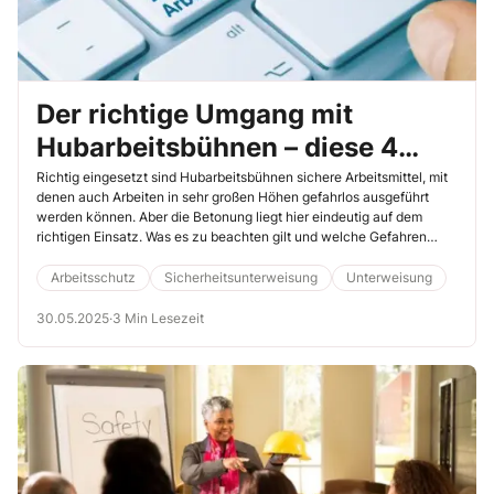
Der richtige Umgang mit
Hubarbeitsbühnen – diese 4
Videos demonstrieren es
Richtig eingesetzt sind Hubarbeitsbühnen sichere Arbeitsmittel, mit
denen auch Arbeiten in sehr großen Höhen gefahrlos ausgeführt
anschaulich
werden können. Aber die Betonung liegt hier eindeutig auf dem
richtigen Einsatz. Was es zu beachten gilt und welche Gefahren
drohen, können Sie Ihren Teilnehmenden mit diesen 4 Videos
eindrucksvoll und anschaulich demonstrieren.
Arbeitsschutz
Sicherheitsunterweisung
Unterweisung
30.05.2025
·
3 Min Lesezeit