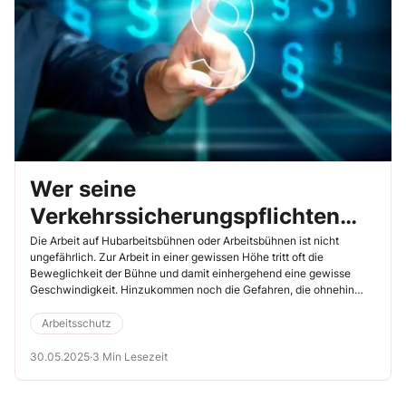
Wer seine
Verkehrssicherungspflichten
nicht ernst nimmt, der haftet
Die Arbeit auf Hubarbeitsbühnen oder Arbeitsbühnen ist nicht
ungefährlich. Zur Arbeit in einer gewissen Höhe tritt oft die
Beweglichkeit der Bühne und damit einhergehend eine gewisse
Geschwindigkeit. Hinzukommen noch die Gefahren, die ohnehin
schon am Arbeitsplatz bestehen. Das heißt für den einsetzenden
Unternehmer, dass er das gesamte Gefahrpotenzial umfassend im
Arbeitsschutz
Blick haben muss. Er muss seine Verkehrssicherungspflichten und
Unfallverhütungsvorschriften beachten, sonst kann ihn die
30.05.2025
·
3 Min Lesezeit
rechtliche Haftung treffen. Die folgenden Urteile zeigen dies
deutlich.