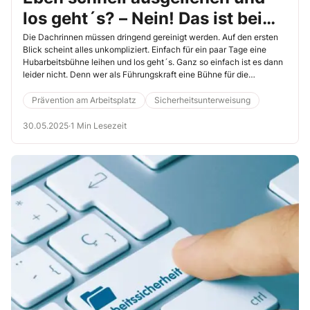
los geht´s? – Nein! Das ist bei
Leihbühnen zu beachten
Die Dachrinnen müssen dringend gereinigt werden. Auf den ersten
Blick scheint alles unkompliziert. Einfach für ein paar Tage eine
Hubarbeitsbühne leihen und los geht´s. Ganz so einfach ist es dann
leider nicht. Denn wer als Führungskraft eine Bühne für die
Beschäftigten ausleiht oder gar einem Dienstleister zur Verfügung
stellt, übernimmt Verantwortung – und zwar nicht zu knapp.
Prävention am Arbeitsplatz
Sicherheitsunterweisung
Schaffen Sie durch Ihre Unterweisung mehr Bewusstsein für die
notwendigen Maßnahmen.
30.05.2025
·
1 Min Lesezeit