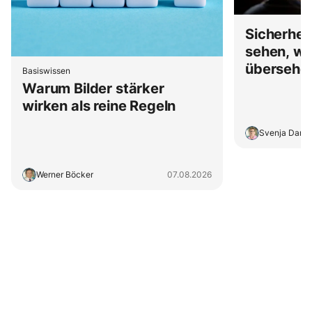
Sicherhei
sehen, wa
übersehe
Basiswissen
Warum Bilder stärker
wirken als reine Regeln
Svenja Dam
Werner Böcker
07.08.2026