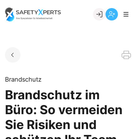
Skip
to
Go to landing page.
content
Willkommen
Registrierung
bei
per
SafetyXperts
Kundennumme
Brandschutz
Brandschutz im
Büro: So vermeiden
Sie Risiken und