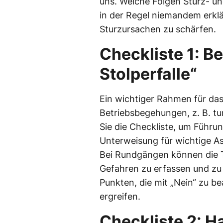
uns. Welche Folgen Sturz- u
in der Regel niemandem erkläre
Sturzursachen zu schärfen.
Checkliste 1: B
Stolperfalle“
Ein wichtiger Rahmen für das
Betriebsbegehungen, z. B. t
Sie die Checkliste, um Führu
Unterweisung für wichtige Asp
Bei Rundgängen können die T
Gefahren zu erfassen und zu 
Punkten, die mit „Nein“ zu 
ergreifen.
Checkliste 2: Ha