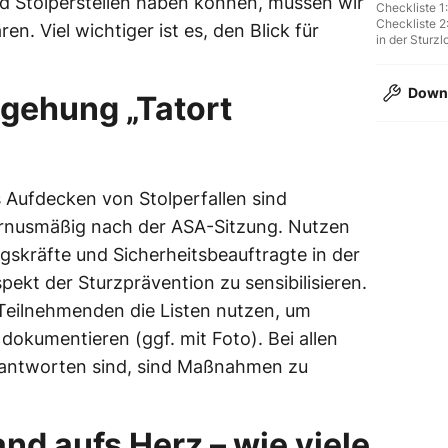
nd Stolperstellen haben können, müssen wir
Checkliste 1
Checkliste 2
n. Viel wichtiger ist es, den Blick für
in der Sturzl
Down
egehung „Tatort
Betriebsbege
Hand aufs He
Sturzlotterie
 Aufdecken von Stolperfallen sind
urnusmäßig nach der ASA-Sitzung. Nutzen
ngskräfte und Sicherheitsbeauftragte in der
ekt der Sturzprävention zu sensibilisieren.
eilnehmenden die Listen nutzen, um
dokumentieren (ggf. mit Foto). Bei allen
beantworten sind, sind Maßnahmen zu
nd aufs Herz – wie viele