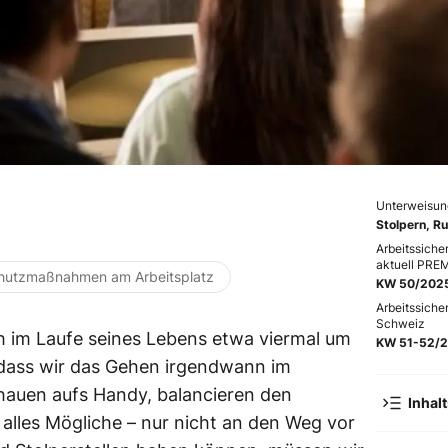
Unterweisun
Stolpern, R
Arbeitssiche
aktuell PRE
hutzmaßnahmen am Arbeitsplatz
KW 50/202
Arbeitssiche
Schweiz
h im Laufe seines Lebens etwa viermal um
KW 51-52/
 dass wir das Gehen irgendwann im
chauen aufs Handy, balancieren den
Inhal
alles Mögliche – nur nicht an den Weg vor