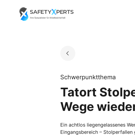
Skip
to
Go to landing page.
content
Schwerpunktthema
Tatort Stolp
Wege wieder
Ein achtlos liegengelassenes We
Eingangsbereich – Stolperfallen 