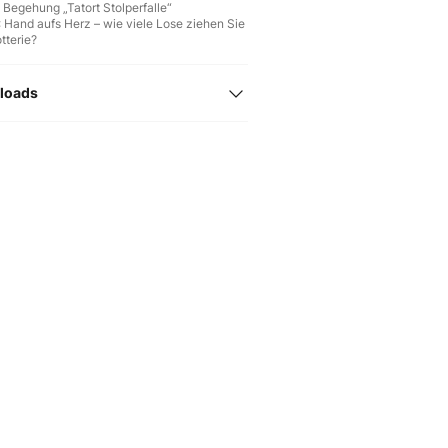
: Begehung „Tatort Stolperfalle“
: Hand aufs Herz – wie viele Lose ziehen Sie
otterie?
loads
hung „Tatort Stolperfalle“
rz – wie viele Lose ziehen Sie in der
?