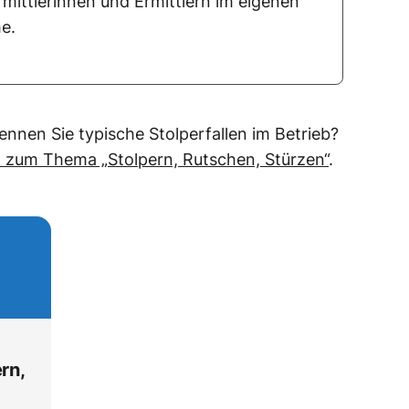
rmittlerinnen und Ermittlern im eigenen
e.
kennen Sie typische Stolperfallen im Betrieb?
 zum Thema „Stolpern, Rutschen, Stürzen“
.
rn,