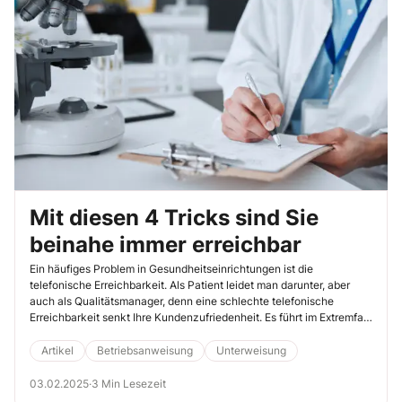
Mit diesen 4 Tricks sind Sie
beinahe immer erreichbar
Ein häufiges Problem in Gesundheitseinrichtungen ist die
telefonische Erreichbarkeit. Als Patient leidet man darunter, aber
auch als Qualitätsmanager, denn eine schlechte telefonische
Erreichbarkeit senkt Ihre Kundenzufriedenheit. Es führt im Extremfall
sogar dazu, dass Kunden abwandern und verhindert, dass neue
Kunden in Ihre Gesundheitseinrichtung kommen. Welche
Artikel
Betriebsanweisung
Unterweisung
technischen und organisatorischen Möglichkeiten haben Sie, um
Ihre telefonische Erreichbarkeit zu verbessern? Lernen Sie in diesem
03.02.2025
·
3 Min Lesezeit
Artikel 4 Möglichkeiten kennen.