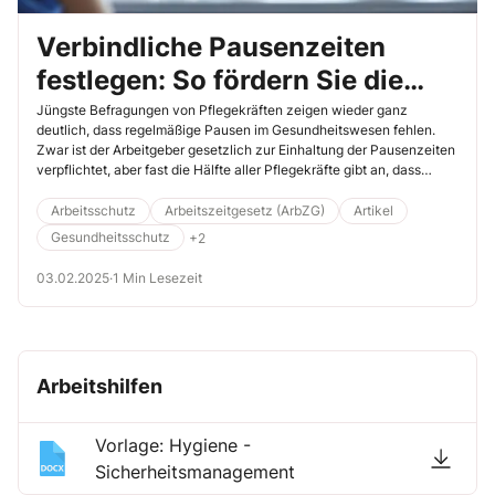
Verbindliche Pausenzeiten
festlegen: So fördern Sie die
Gesundheit und Produktivität
Jüngste Befragungen von Pflegekräften zeigen wieder ganz
deutlich, dass regelmäßige Pausen im Gesundheitswesen fehlen.
Ihrer Beschäftigten
Zwar ist der Arbeitgeber gesetzlich zur Einhaltung der Pausenzeiten
verpflichtet, aber fast die Hälfte aller Pflegekräfte gibt an, dass
Pausen häufig ausfallen. Was dies für Ihre Einrichtung oder Praxis
bedeutet und was Sie dagegen tun können, erfahren Sie hier.
Arbeitsschutz
Arbeitszeitgesetz (ArbZG)
Artikel
Gesundheitsschutz
+2
03.02.2025
·
1 Min Lesezeit
Arbeitshilfen
Vorlage: Hygiene -
Sicherheitsmanagement