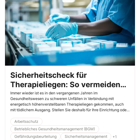
Sicherheitscheck für
Therapieliegen: So vermeiden
Sie Gefahren
Immer wieder ist es in den vergangenen Jahren im
Gesundheitswesen zu schweren Unfällen in Verbindung mit
energetisch höhenverstellbaren Therapieliegen gekommen, auch
mit tödlichem Ausgang. Stellen Sie deshalb für Ihre Einrichtung oder
Praxis sicher, dass potenziell gefährliche Therapieliegen
ausgetauscht oder entsprechend nachgerüstet werden.
Arbeitsschutz
Betriebliches Gesundheitsmanagement (BGM)
Gefährdungsbeurteilung
Sicherheitsmanagement
+1