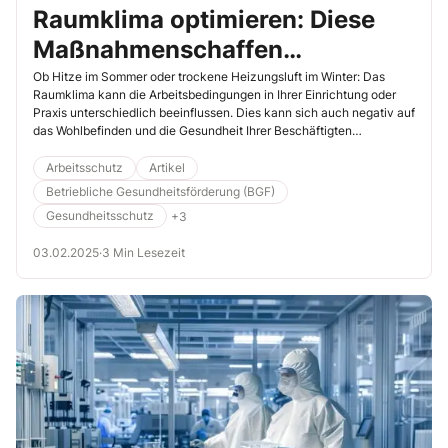
Raumklima optimieren: Diese
Maßnahmenschaffen
Wohlfühlatmosphäre
Ob Hitze im Sommer oder trockene Heizungsluft im Winter: Das
Raumklima kann die Arbeitsbedingungen in Ihrer Einrichtung oder
Praxis unterschiedlich beeinflussen. Dies kann sich auch negativ auf
das Wohlbefinden und die Gesundheit Ihrer Beschäftigten
auswirken. Daher ist es ratsam, Maßnahmen zu ergreifen, um das
Raumklima langfristig zu verbessern.
Arbeitsschutz
Artikel
Betriebliche Gesundheitsförderung (BGF)
Gesundheitsschutz
+3
03.02.2025
·
3 Min Lesezeit