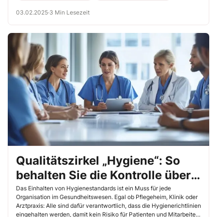
03.02.2025
·
3 Min Lesezeit
Qualitätszirkel „Hygiene“: So
behalten Sie die Kontrolle über
Ihre Hygienestandards
Das Einhalten von Hygienestandards ist ein Muss für jede
Organisation im Gesundheitswesen. Egal ob Pflegeheim, Klinik oder
Arztpraxis: Alle sind dafür verantwortlich, dass die Hygienerichtlinien
eingehalten werden, damit kein Risiko für Patienten und Mitarbeiter