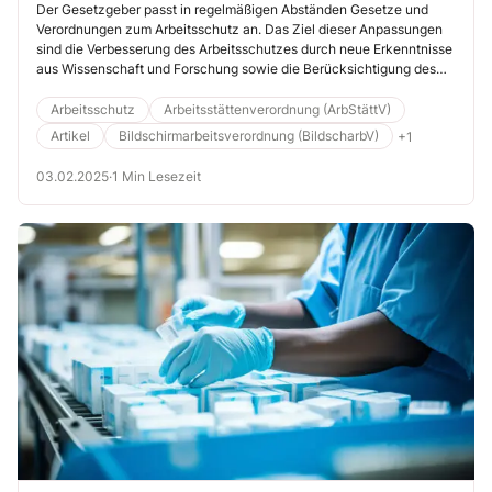
Sie unbedingt beachten
Der Gesetzgeber passt in regelmäßigen Abständen Gesetze und
Verordnungen zum Arbeitsschutz an. Das Ziel dieser Anpassungen
sind die Verbesserung des Arbeitsschutzes durch neue Erkenntnisse
aus Wissenschaft und Forschung sowie die Berücksichtigung des
neuesten Stands der Technik. Beachten Sie in Ihrer Einrichtung oder
Praxis daher alle Änderungen in der Gesetzgebung und passen Sie
Arbeitsschutz
Arbeitsstättenverordnung (ArbStättV)
regelmäßig Ihre Schutzmaßnahmen an, wie es im Folgenden am
Artikel
Bildschirmarbeitsverordnung (BildscharbV)
+1
Beispiel der „Bildschirmarbeit“ dargestellt wird.
03.02.2025
·
1 Min Lesezeit