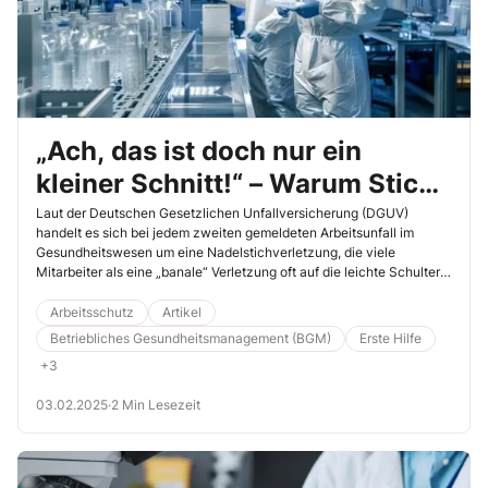
„Ach, das ist doch nur ein
kleiner Schnitt!“ – Warum Stich-
und Schnittverletzungen keine
Laut der Deutschen Gesetzlichen Unfallversicherung (DGUV)
handelt es sich bei jedem zweiten gemeldeten Arbeitsunfall im
Lappalie sind
Gesundheitswesen um eine Nadelstichverletzung, die viele
Mitarbeiter als eine „banale“ Verletzung oft auf die leichte Schulter
nehmen. Dies stellt aber ein großes Problem dar, denn ist die
Verletzung schwerwiegender als gedacht, fällt der Mitarbeiter aus. In
Arbeitsschutz
Artikel
den Augen der Berufsgenossenschaft ist der Arbeitgeber in diesem
Betriebliches Gesundheitsmanagement (BGM)
Erste Hilfe
Fall seiner Schutzpflicht nicht nachgekommen und/oder der
+3
Mitarbeiter hat sich nicht an die Dienst- bzw. Arbeitsanweisungen
gehalten. Was der Arbeitsschutz hier verlangt und wie Sie
03.02.2025
·
2 Min Lesezeit
Wiederholungsfälle verhindern, erfahren Sie in diesem Beitrag.