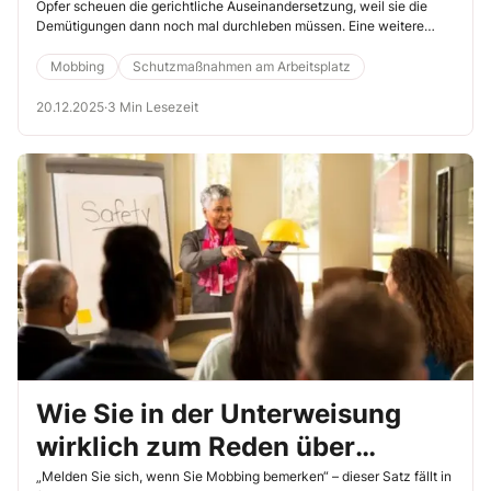
reicht
Opfer scheuen die gerichtliche Auseinandersetzung, weil sie die
Demütigungen dann noch mal durchleben müssen. Eine weitere
große Schwierigkeit liegt darin, dass die Opfer das Mobbing
beweisen müssen. Und das gelingt leider oft nicht, wie der folgende
Mobbing
Schutzmaßnahmen am Arbeitsplatz
Fall zeigt.
20.12.2025
·
3 Min Lesezeit
Wie Sie in der Unterweisung
wirklich zum Reden über
Mobbing ermutigen
„Melden Sie sich, wenn Sie Mobbing bemerken“ – dieser Satz fällt in