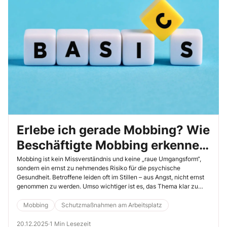
Erlebe ich gerade Mobbing? Wie
Beschäftigte Mobbing erkennen
und einordnen
Mobbing ist kein Missverständnis und keine „raue Umgangsform“,
sondern ein ernst zu nehmendes Risiko für die psychische
Gesundheit. Betroffene leiden oft im Stillen – aus Angst, nicht ernst
genommen zu werden. Umso wichtiger ist es, das Thema klar zu
benennen und in der Unterweisung das nötige Wissen zu vermitteln:
Was ist Mobbing und was eben nicht?
Mobbing
Schutzmaßnahmen am Arbeitsplatz
20.12.2025
·
1 Min Lesezeit