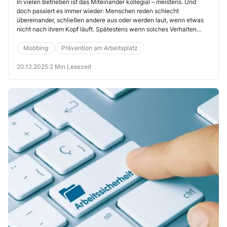
Konflikten und Mobbing
In vielen Betrieben ist das Miteinander kollegial – meistens. Und
doch passiert es immer wieder: Menschen reden schlecht
vorbeugt
übereinander, schließen andere aus oder werden laut, wenn etwas
nicht nach ihrem Kopf läuft. Spätestens wenn solches Verhalten
systematisch auftritt, spricht man von Mobbing. Die Folgen für die
Betroffenen reichen von psychischer Belastung bis hin zur
Mobbing
Prävention am Arbeitsplatz
Berufsunfähigkeit. Auch für das Team und den Betrieb hat Mobbing
einen hohen Preis: Die Produktivität sinkt, die Stimmung kippt, die
20.12.2025
·
2 Min Lesezeit
Fluktuation steigt. Nutzen Sie die Unterweisung dafür, mehr
Verständnis füreinander zu entwickeln – eine wichtige
Präventionsmaßnahme.