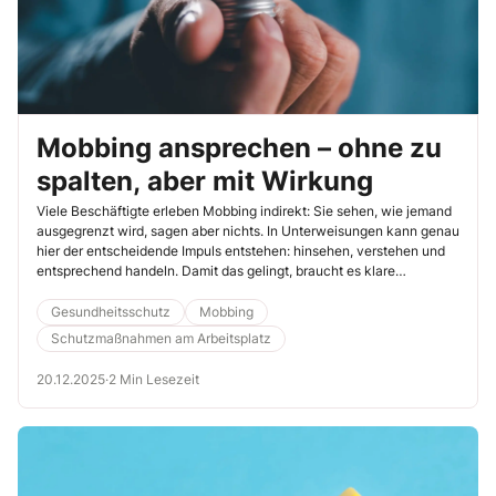
Mobbing ansprechen – ohne zu
spalten, aber mit Wirkung
Viele Beschäftigte erleben Mobbing indirekt: Sie sehen, wie jemand
ausgegrenzt wird, sagen aber nichts. In Unterweisungen kann genau
hier der entscheidende Impuls entstehen: hinsehen, verstehen und
entsprechend handeln. Damit das gelingt, braucht es klare
Methoden statt moralischer Appelle – und eine klare Linie zwischen
Konflikt, unkollegialem Verhalten und echtem Mobbing.
Gesundheitsschutz
Mobbing
Schutzmaßnahmen am Arbeitsplatz
20.12.2025
·
2 Min Lesezeit