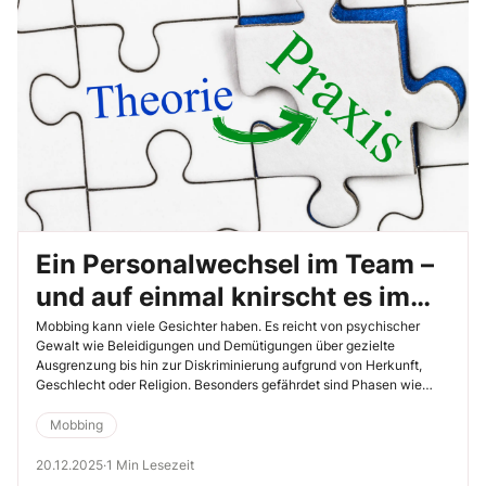
Ein Personalwechsel im Team –
und auf einmal knirscht es im
Gefüge
Mobbing kann viele Gesichter haben. Es reicht von psychischer
Gewalt wie Beleidigungen und Demütigungen über gezielte
Ausgrenzung bis hin zur Diskriminierung aufgrund von Herkunft,
Geschlecht oder Religion. Besonders gefährdet sind Phasen wie
Einarbeitungen, Umstrukturierungen oder die Einstellung von
Berufsanfängern – Situationen, in denen Unsicherheit und
Mobbing
Konkurrenzdruck hoch sind.
20.12.2025
·
1 Min Lesezeit