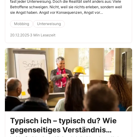
fast jeder Unterweisung. Doch die Realität sieht anders aus: Viele
Betroffene schweigen. Nicht, weil sie nichts erleben, sondern weil
sie Angst haben. Angst vor Konsequenzen, Angst vor
Stigmatisierung, Angst, nicht ernst genommen zu werden. Um mit
Ihrer Unterweisung zu einer offenen Gesprächskultur beizutragen,
Mobbing
Unterweisung
sind einige Punkte zu beachten.
20.12.2025
·
3 Min Lesezeit
Typisch ich – typisch du? Wie
gegenseitiges Verständnis