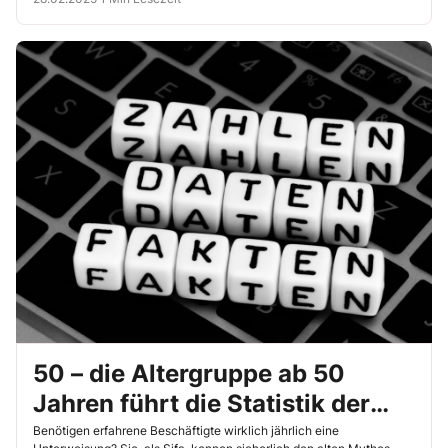
50 – die Altergruppe ab 50
Jahren führt die Statistik der
tödlichen Arbeitsunfälle an
Benötigen erfahrene Beschäftigte wirklich jährlich eine