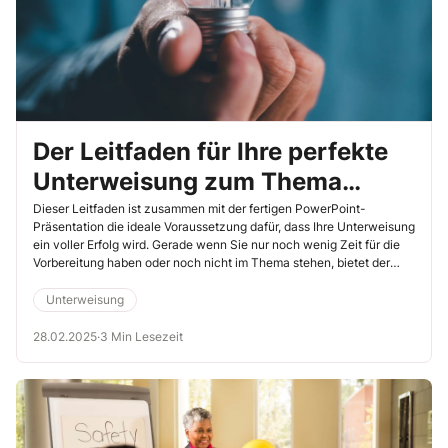
Der Leitfaden für Ihre perfekte
Unterweisung zum Thema
„Demografischer Wandel“
Dieser Leitfaden ist zusammen mit der fertigen PowerPoint-
Präsentation die ideale Voraussetzung dafür, dass Ihre Unterweisung
ein voller Erfolg wird. Gerade wenn Sie nur noch wenig Zeit für die
Vorbereitung haben oder noch nicht im Thema stehen, bietet der
Leitfaden eine optimale Hilfestellung. Sie sparen Zeit und sind auf
der sicheren Seite.
Unterweisung
28.02.2025
·
3 Min Lesezeit