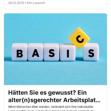
28.02.2025
·
1 Min Lesezeit
Hätten Sie es gewusst? Ein
alter(n)sgerechter Arbeitsplatz
kann das Altern verlangsamen
Wenn Menschen älter werden, verändert sich ihre individuelle