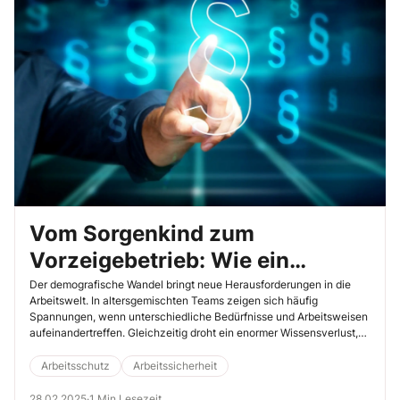
Vom Sorgenkind zum
Vorzeigebetrieb: Wie ein
altersgemischtes Team den
Der demografische Wandel bringt neue Herausforderungen in die
Arbeitswelt. In altersgemischten Teams zeigen sich häufig
Wandel meistert
Spannungen, wenn unterschiedliche Bedürfnisse und Arbeitsweisen
aufeinandertreffen. Gleichzeitig droht ein enormer Wissensverlust,
wenn Konflikte den generationenübergreifenden Transfer behindern.
Ein mittelständisches Unternehmen aus dem Rheinland ist diese
Arbeitsschutz
Arbeitssicherheit
Herausforderung angegangen.
28.02.2025
·
1 Min Lesezeit