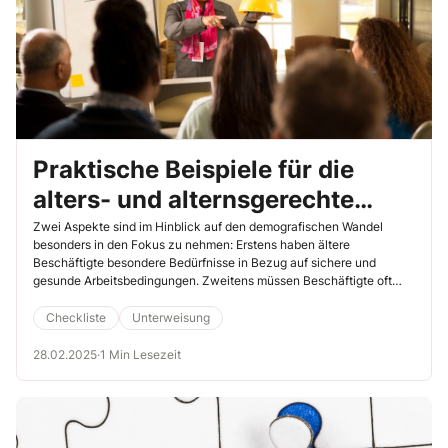
Praktische Beispiele für die
alters- und alternsgerechte
Gestaltung von Arbeitsplätzen
Zwei Aspekte sind im Hinblick auf den demografischen Wandel
besonders in den Fokus zu nehmen: Erstens haben ältere
Beschäftigte besondere Bedürfnisse in Bezug auf sichere und
gesunde Arbeitsbedingungen. Zweitens müssen Beschäftigte oft
schon vor Erreichen des Rentenalters vorzeitig aus dem
Arbeitsleben ausscheiden. Die Ursache: Jahrelange Fehlbelastung
Checkliste
Unterweisung
durch hohe Risiken und Belastungen am Arbeitsplatz. Geben Sie
Führungskräften in der Unterweisung Beispiele für geeignete
28.02.2025
·
1 Min Lesezeit
Maßnahmen, um die Gesundheit und Leistungsfähigkeit älterer
Beschäftigter zu erhalten und zu fördern.