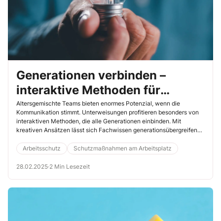
Generationen verbinden –
interaktive Methoden für
altersgemischte Gruppen
Altersgemischte Teams bieten enormes Potenzial, wenn die
Kommunikation stimmt. Unterweisungen profitieren besonders von
interaktiven Methoden, die alle Generationen einbinden. Mit
kreativen Ansätzen lässt sich Fachwissen generationsübergreifend
vermitteln, und Sie fördern den Austausch zwischen jungen und
erfahrenen Mitarbeitenden. So wird Ihre Unterweisung zum Erfolg für
Arbeitsschutz
Schutzmaßnahmen am Arbeitsplatz
jedes Alter.
28.02.2025
·
2 Min Lesezeit