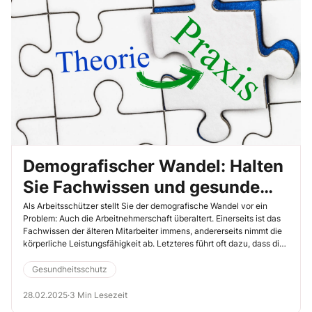
Demografischer Wandel: Halten
Sie Fachwissen und gesunde
Mitarbeiter im Betrieb
Als Arbeitsschützer stellt Sie der demografische Wandel vor ein
Problem: Auch die Arbeitnehmerschaft überaltert. Einerseits ist das
Fachwissen der älteren Mitarbeiter immens, andererseits nimmt die
körperliche Leistungsfähigkeit ab. Letzteres führt oft dazu, dass die
älteren Menschen ihren Arbeitsplatz verlieren, denn sie schaffen
einfach nicht mehr so viel, wie sie sollen. Dem können Sie aber
Gesundheitsschutz
durch einige Kniffe gegensteuern.
28.02.2025
·
3 Min Lesezeit