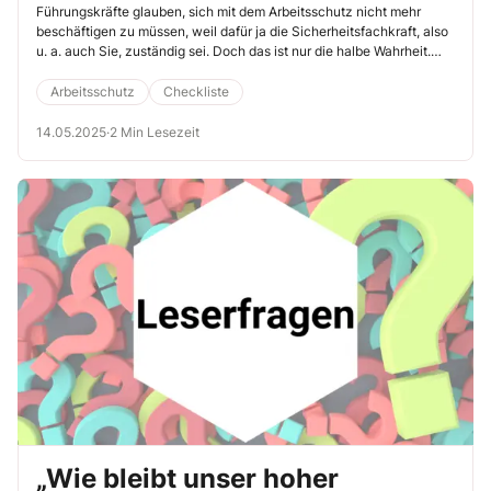
Führungskräfte glauben, sich mit dem Arbeitsschutz nicht mehr
Bewertung
beschäftigen zu müssen, weil dafür ja die Sicherheitsfachkraft, also
u. a. auch Sie, zuständig sei. Doch das ist nur die halbe Wahrheit.
Gemäß Arbeitsschutzgesetz trägt der Arbeitgeber die Verantwortung
für den Arbeits- und Gesundheitsschutz. Diese kann und wird er auf
Arbeitsschutz
Checkliste
bestimmte Personengruppen, insbesondere auf Führungskräfte,
übertragen.
14.05.2025
·
2 Min Lesezeit
„Wie bleibt unser hoher