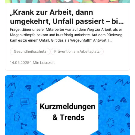
„Krank zur Arbeit, dann
umgekehrt, Unfall passiert – bin
ich dann noch versichert?“
Frage: „Einer unserer Mitarbeiter war auf dem Weg zur Arbeit, als er
Magenkrämpfe bekam und kurzfristig umkehrte. Auf dem Rückweg
kam es zu einem Unfall. Gilt das als Wegeunfall?“ Antwort: […]
Gesundheitsschutz
Prävention am Arbeitsplatz
14.05.2025
·
1 Min Lesezeit