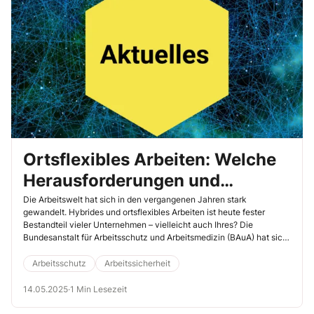
Ortsflexibles Arbeiten: Welche
Herausforderungen und
Chancen Sie erwarten können
Die Arbeitswelt hat sich in den vergangenen Jahren stark
gewandelt. Hybrides und ortsflexibles Arbeiten ist heute fester
Bestandteil vieler Unternehmen – vielleicht auch Ihres? Die
Bundesanstalt für Arbeitsschutz und Arbeitsmedizin (BAuA) hat sich
intensiv mit diesem Thema auf diversen Veranstaltungen
auseinandergesetzt und Anfang 2025 eine Publikation
Arbeitsschutz
Arbeitssicherheit
veröffentlicht, die sich den Herausforderungen und Chancen
ortsflexibler Arbeit widmet. Der Bericht gibt einen Überblick über
14.05.2025
·
1 Min Lesezeit
betriebliche und überbetriebliche Voraussetzungen, um Sicherheit
und Gesundheit im ortsflexiblen Arbeiten zu gewährleisten.