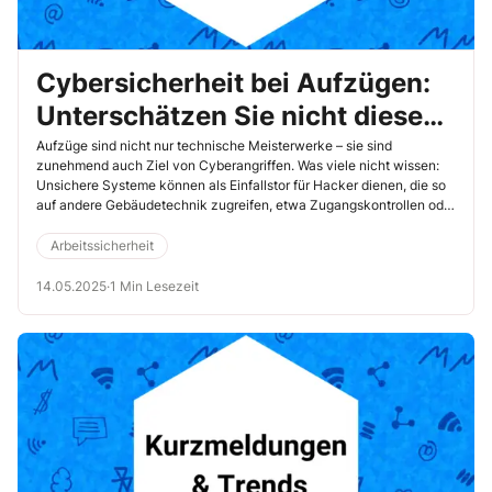
Cybersicherheit bei Aufzügen:
Unterschätzen Sie nicht diese
Gefahr
Aufzüge sind nicht nur technische Meisterwerke – sie sind
zunehmend auch Ziel von Cyberangriffen. Was viele nicht wissen:
Unsichere Systeme können als Einfallstor für Hacker dienen, die so
auf andere Gebäudetechnik zugreifen, etwa Zugangskontrollen oder
Klimaanlagen. Besonders gravierend wären solche Angriffe in
sicherheitskritischen Bereichen wie Krankenhäusern.
Arbeitssicherheit
14.05.2025
·
1 Min Lesezeit