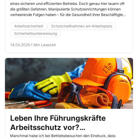
eines sicheren und effizienten Betriebs. Doch genau hier lauern oft
die größten Gefahren. Manipulierte Schutzeinrichtungen können
verheerende Folgen haben – für die Gesundheit Ihrer Beschäftigten
und für den gesamten Betrieb. In diesem Beitrag erfahren Sie, wie
Sie als Sicherheitsfachkraft diese Risiken minimieren können und
Arbeitssicherheit
Schutzmaßnahmen am Arbeitsplatz
welche praxiserprobten Maßnahmen wirklich helfen.
Sicherheitsunterweisung
14.05.2025
·
1 Min Lesezeit
Leben Ihre Führungskräfte
Arbeitsschutz vor?
Praxiserprobte Checkliste zur
Manchmal habe ich bei Betriebsbesuchen den Eindruck, dass