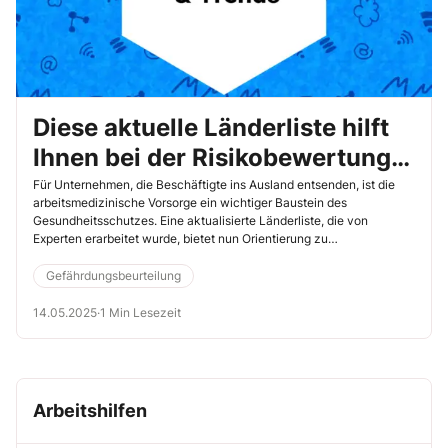
Diese aktuelle Länderliste hilft
Ihnen bei der Risikobewertung
für Geschäftsreisen
Für Unternehmen, die Beschäftigte ins Ausland entsenden, ist die
arbeitsmedizinische Vorsorge ein wichtiger Baustein des
Gesundheitsschutzes. Eine aktualisierte Länderliste, die von
Experten erarbeitet wurde, bietet nun Orientierung zu
arbeitsmedizinischen Anforderungen und gesundheitlichen Risiken
in 232 Ländern und Regionen. Sie unterscheidet drei
Gefährdungsbeurteilung
Gefährdungsstufen und hilft Ihnen, das Risiko von Dienstreisen
gezielt einzuschätzen.
14.05.2025
·
1 Min Lesezeit
Arbeitshilfen