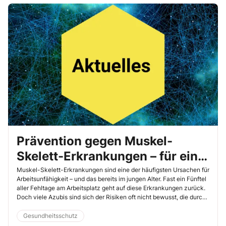
Prävention gegen Muskel-
Skelett-Erkrankungen – für eine
fitte Azubi-Generation
Muskel-Skelett-Erkrankungen sind eine der häufigsten Ursachen für
Arbeitsunfähigkeit – und das bereits im jungen Alter. Fast ein Fünftel
aller Fehltage am Arbeitsplatz geht auf diese Erkrankungen zurück.
Doch viele Azubis sind sich der Risiken oft nicht bewusst, die durch
falsche Körperhaltungen und Bewegungsmangel entstehen können.
Genau hier setzt das Präventionsprogramm „Jugend will sich-er-
Gesundheitsschutz
leben“ (JWSL) an.