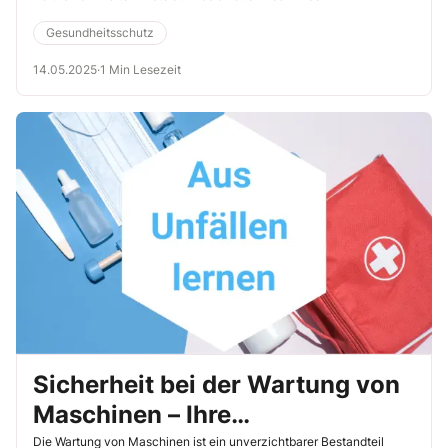
wissenschaftlicher Erkenntnisse zu aktualisieren. Die Änderungen
basieren auf den Empfehlungen des Ärztlichen
Gesundheitsschutz
Sachverständigenbeirates Berufskrankheiten beim
Bundesministerium für Arbeit und Soziales (BMAS).
14.05.2025
·
1 Min Lesezeit
Sicherheit bei der Wartung von
Maschinen – Ihre
Verantwortung zählt!
Die Wartung von Maschinen ist ein unverzichtbarer Bestandteil