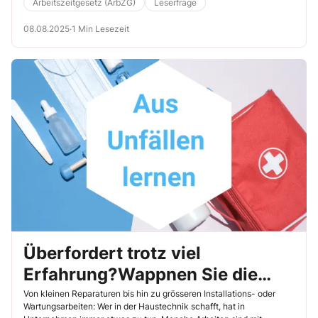
Arbeitszeitgesetz (ArbZG)
Leserfrage
08.08.2025
·
1 Min Lesezeit
Überfordert trotz viel
Erfahrung?Wappnen Sie die
Haustechnik-Equipe für
Von kleinen Reparaturen bis hin zu grösseren Installations- oder
Wartungsarbeiten: Wer in der Haustechnik schafft, hat in
vielfältige Arbeiten