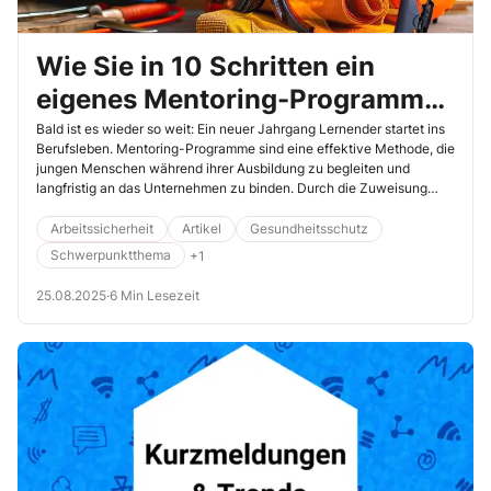
Wie Sie in 10 Schritten ein
eigenes Mentoring-Programm
für Ihre neuen Lernenden
Bald ist es wieder so weit: Ein neuer Jahrgang Lernender startet ins
Berufsleben. Mentoring-Programme sind eine effektive Methode, die
einrichten
jungen Menschen während ihrer Ausbildung zu begleiten und
langfristig an das Unternehmen zu binden. Durch die Zuweisung
einer erfahrenen Fachkraft als Mentorin oder Mentor werden sie
nicht nur fachlich gefördert, sondern erhalten auch persönliche
Arbeitssicherheit
Artikel
Gesundheitsschutz
Unterstützung und Orientierung – auch punkto Arbeitssicherheit und
Schwerpunktthema
+1
Gesundheitsschutz.
25.08.2025
·
6 Min Lesezeit