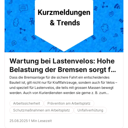
Wartung bei Lastenvelos: Hohe
Belastung der Bremsen sorgt für
hohen Verschleiss
Dass die Bremsanlage für die sichere Fahrt ein entscheidendes
Bauteil ist, gilt nicht nur für Kraftfahrzeuge, sondern auch für Velos –
und speziell für Lastenvelos, die teils mit grossen Massen bewegt
werden. Auch von Kurierdiensten werden sie gerne z. B. zum
Transport von Paketen genutzt. Wichtig ist gerade bei häufigen
Fahrten mit voller Beladung das Thema Verschleiss und Wartung der
Arbeitssicherheit
Prävention am Arbeitsplatz
Bremsen. Darauf weist die DEKRA als deutsche technische
Schutzmaßnahmen am Arbeitsplatz
Unfallverhütung
Prüforganisation, hin.Dass die Bremsanlage für die sichere Fahrt ein
entscheidendes Bauteil ist, gilt nicht nur für Kraftfahrzeuge, sondern
25.08.2025
·
1 Min Lesezeit
auch für Velos – und speziell für Lastenvelos, die teils mit grossen