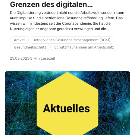
Grenzen des digitalen
Gesundheitsmanagements im
Die Digitalisierung verändert nicht nur die Arbeitswelt, sondern kann
auch Impulse für die betriebliche Gesundheitsförderung liefern. Das
Betrieb
wissen wir mindestens seit der Coronapandemie: Sie hat die
Nutzung digitaler Angebote geradezu erzwungen und die
Bereitschaft dazu deutlich gesteigert. Im betrieblichen
Gesundheitsmanagement (BGM) aber sind digitale Applikationen oft
Artikel
Betriebliches Gesundheitsmanagement (BGM)
noch Stiefkinder – auch, weil viele Unternehmen nicht wissen, wie
Gesundheitsschutz
Schutzmaßnahmen am Arbeitsplatz
sie sinnvoll eingesetzt werden können.
25.08.2025
·
3 Min Lesezeit