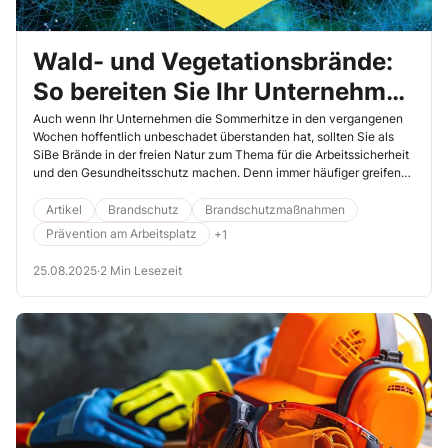
Wald- und Vegetationsbrände:
So bereiten Sie Ihr Unternehmen
auf den Ernstfall vor
Auch wenn Ihr Unternehmen die Sommerhitze in den vergangenen
Wochen hoffentlich unbeschadet überstanden hat, sollten Sie als
SiBe Brände in der freien Natur zum Thema für die Arbeitssicherheit
und den Gesundheitsschutz machen. Denn immer häufiger greifen
die Flammen auf bebaute Gelände über. Nutzen Sie die Herbst und
Winter, um ein passgenaues Präventions- und Handlungskonzept zu
Artikel
Brandschutz
Brandschutzmaßnahmen
entwickeln, damit Ihr Unternehmen im nächsten Jahr gut geschützt
Prävention am Arbeitsplatz
+1
ist.
25.08.2025
·
2 Min Lesezeit