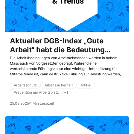
Aktueller DGB-Index „Gute
Arbeit“ hebt die Bedeutung
positiver Führungskultur hervor
Die Arbeitsbedingungen von Arbeitnehmenden werden in hohem
Mass auch von Vorgesetzten geprägt. Während eine
wertschätzende Führungskultur eine wichtige Unterstützung für
Mitarbeitende ist, kann destruktive Führung zur Belastung werden,
das Schaffen erschweren und die Gesundheit der Beschäftigten
beeinträchtigen. Eine neue Studie zeigt auf, wie Arbeitnehmende in
Arbeitsschutz
Arbeitssicherheit
Artikel
Deutschland die Führungskultur in ihrem Arbeitskontext bewerten.
Prävention am Arbeitsplatz
+1
25.08.2025
·
1 Min Lesezeit