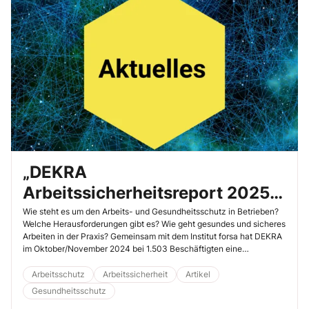
„DEKRA
Arbeitssicherheitsreport 2025“
zeigt Licht und Schatten neuer
Wie steht es um den Arbeits- und Gesundheitsschutz in Betrieben?
Welche Herausforderungen gibt es? Wie geht gesundes und sicheres
Arbeitswelten
Arbeiten in der Praxis? Gemeinsam mit dem Institut forsa hat DEKRA
im Oktober/November 2024 bei 1.503 Beschäftigten eine
repräsentative Online-Befragung durchgeführt und festgestellt:
Neue Herausforderungen wie hybrides Arbeiten, Digitalisierung und
Arbeitsschutz
Arbeitssicherheit
Artikel
Künstliche Intelligenz (KI) erfordern neue Ansätze und Konzepte.
Gesundheitsschutz
Hier ein Auszug der Ergebnisse.