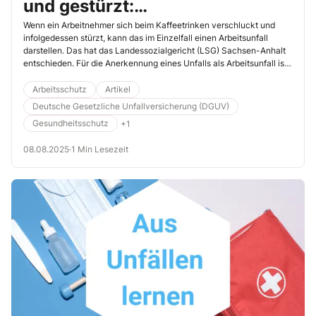
und gestürzt:
Landessozialgericht erkennt
Wenn ein Arbeitnehmer sich beim Kaffeetrinken verschluckt und
infolgedessen stürzt, kann das im Einzelfall einen Arbeitsunfall
Arbeitsunfall an
darstellen. Das hat das Landessozialgericht (LSG) Sachsen-Anhalt
entschieden. Für die Anerkennung eines Unfalls als Arbeitsunfall ist
in der Regel erforderlich, dass die Verrichtung des Versicherten zur
Zeit des Unfalls seiner versicherten Haupttätigkeit zuzurechnen ist.
Arbeitsschutz
Artikel
Warum Kaffeetrinken im vorliegenden Fall dazu zählte, erfahren Sie
Deutsche Gesetzliche Unfallversicherung (DGUV)
in diesem Beitrag.
Gesundheitsschutz
+1
08.08.2025
·
1 Min Lesezeit