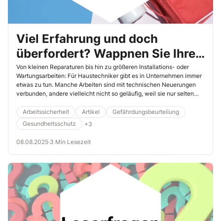
Viel Erfahrung und doch
überfordert? Wappnen Sie Ihre
Haustechniker für vielfältige
Von kleinen Reparaturen bis hin zu größeren Installations- oder
Wartungsarbeiten: Für Haustechniker gibt es in Unternehmen immer
Arbeiten
etwas zu tun. Manche Arbeiten sind mit technischen Neuerungen
verbunden, andere vielleicht nicht so geläufig, weil sie nur selten
anfallen. Dieser Beitrag zeigt anhand eines Unfallbeispiels, warum
Ihre Haustechniker stets auf die jeweils konkrete Tätigkeit
Arbeitssicherheit
Artikel
Gefährdungsbeurteilung
vorbereitet sein müssen.
Gesundheitsschutz
+3
08.08.2025
·
3 Min Lesezeit