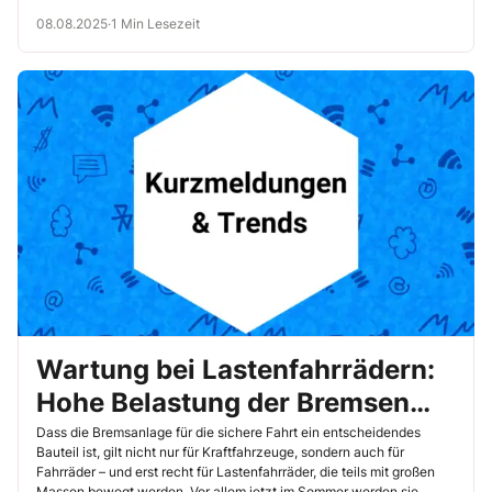
bewerten.
08.08.2025
·
1 Min Lesezeit
Wartung bei Lastenfahrrädern:
Hohe Belastung der Bremsen
sorgt für hohen Verschleiß
Dass die Bremsanlage für die sichere Fahrt ein entscheidendes
Bauteil ist, gilt nicht nur für Kraftfahrzeuge, sondern auch für
Fahrräder – und erst recht für Lastenfahrräder, die teils mit großen
Massen bewegt werden. Vor allem jetzt im Sommer werden sie