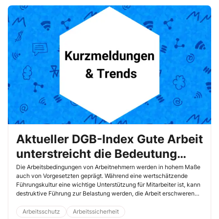
Aktueller DGB-Index Gute Arbeit
unterstreicht die Bedeutung
positiver Führungskultur
Die Arbeitsbedingungen von Arbeitnehmern werden in hohem Maße
auch von Vorgesetzten geprägt. Während eine wertschätzende
Führungskultur eine wichtige Unterstützung für Mitarbeiter ist, kann
destruktive Führung zur Belastung werden, die Arbeit erschweren
und die Gesundheit der Beschäftigten beeinträchtigen. Lesen Sie
hier, wie Arbeitnehmer die Führungskultur in ihrem Arbeitskontext
Arbeitsschutz
Arbeitssicherheit