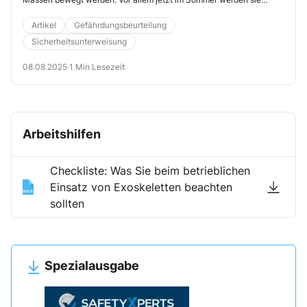
gerne z. B. zum Transport von Materialien oder Werkzeug genutzt.
Wichtig ist gerade bei häufigen Fahrten mit voller Beladung das
Artikel
Gefährdungsbeurteilung
Thema Verschleiß und Wartung der Bremsen. Darauf weist die
Sicherheitsunterweisung
DEKRA hin.
08.08.2025
·
1 Min Lesezeit
Arbeitshilfen
Checkliste: Was Sie beim betrieblichen
Einsatz von Exoskeletten beachten
sollten
Spezialausgabe