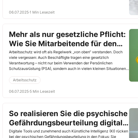
06.07.2025
·
1 Min Lesezeit
Mehr als nur gesetzliche Pflicht:
Wie Sie Mitarbeitende für den
Arbeitsschutz motivieren
Arbeitsschutz wird oft als Regelwerk „von oben“ verstanden. Doch
viele vergessen: Auch Beschäftigte tragen eine gesetzlich
Verantwortung – nicht nur beim Verwenden der Persönlichen
Schutzausrüstung (PSA), sondern auch in vielen kleinen Situationen
des Alltags. In diesem Beitrag erfahren Sie, welche Pflichten
Mitarbeitende konkret haben und wie Sie diese in Unterweisungen
Arbeitsschutz
und Gesprächen so vermitteln, dass echte Beteiligung entsteht.
(WB)
06.07.2025
·
5 Min Lesezeit
So realisieren Sie die psychische
Gefährdungsbeurteilung digital
mit Künstlicher Intelligenz!
Digitale Tools und zunehmend auch Künstliche Intelligenz (KI) rücken
bei der psychischen Gefährdungsbeurteilung in den Fokus: Sie