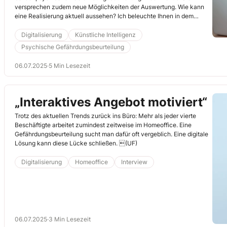
versprechen zudem neue Möglichkeiten der Auswertung. Wie kann
eine Realisierung aktuell aussehen? Ich beleuchte Ihnen in dem
folgenden Artikel, welche Möglichkeiten es gibt und wie Sie die
psychische Gefährdungsbeurteilung mithilfe von KI-Chatbots
Digitalisierung
Künstliche Intelligenz
durchführen und auswerten. (JL)
Psychische Gefährdungsbeurteilung
06.07.2025
·
5 Min Lesezeit
„Interaktives Angebot motiviert“
Trotz des aktuellen Trends zurück ins Büro: Mehr als jeder vierte
Beschäftigte arbeitet zumindest zeitweise im Homeoffice. Eine
Gefährdungsbeurteilung sucht man dafür oft vergeblich. Eine digitale
Lösung kann diese Lücke schließen. (UF)
Digitalisierung
Homeoffice
Interview
06.07.2025
·
3 Min Lesezeit