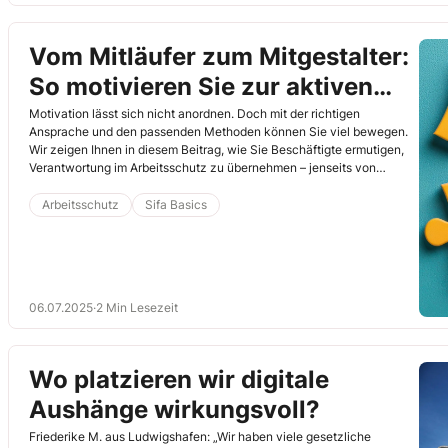
Vom Mitläufer zum Mitgestalter:
So motivieren Sie zur aktiven
Beteiligung im Arbeitsschutz
Motivation lässt sich nicht anordnen. Doch mit der richtigen
Ansprache und den passenden Methoden können Sie viel bewegen.
Wir zeigen Ihnen in diesem Beitrag, wie Sie Beschäftigte ermutigen,
Verantwortung im Arbeitsschutz zu übernehmen – jenseits von
Pflichttexten und erhobenem Zeigefinger. (WB)
Arbeitsschutz
Sifa Basics
06.07.2025
·
2 Min Lesezeit
Wo platzieren wir digitale
Aushänge wirkungsvoll?
Friederike M. aus Ludwigshafen: „Wir haben viele gesetzliche