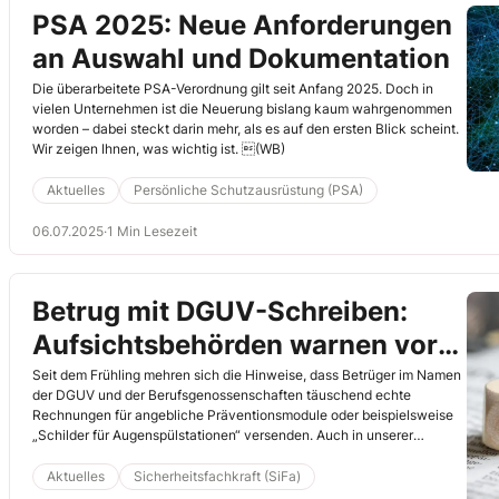
PSA 2025: Neue Anforderungen
an Auswahl und Dokumentation
Die überarbeitete PSA-Verordnung gilt seit Anfang 2025. Doch in
vielen Unternehmen ist die Neuerung bislang kaum wahrgenommen
worden – dabei steckt darin mehr, als es auf den ersten Blick scheint.
Wir zeigen Ihnen, was wichtig ist. (WB)
Aktuelles
Persönliche Schutzausrüstung (PSA)
06.07.2025
·
1 Min Lesezeit
Betrug mit DGUV-Schreiben:
Aufsichtsbehörden warnen vor
Fake-Rechnungen an Sifas
Seit dem Frühling mehren sich die Hinweise, dass Betrüger im Namen
der DGUV und der Berufsgenossenschaften täuschend echte
Rechnungen für angebliche Präventionsmodule oder beispielsweise
„Schilder für Augenspülstationen“ versenden. Auch in unserer
Redaktion häufen sich die Nachfragen, sodass ich an dieser Stelle
darauf eingehen möchte. (JL)
Aktuelles
Sicherheitsfachkraft (SiFa)