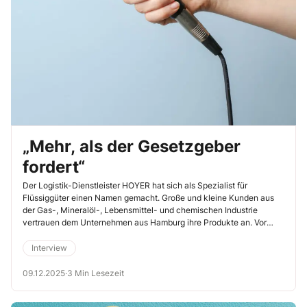
„Mehr, als der Gesetzgeber
fordert“
Der Logistik-Dienstleister HOYER hat sich als Spezialist für
Flüssiggüter einen Namen gemacht. Große und kleine Kunden aus
der Gas-, Mineralöl-, Lebensmittel- und chemischen Industrie
vertrauen dem Unternehmen aus Hamburg ihre Produkte an. Vor
allem in Tankcontainern werden die Güter, zum großen Teil
Gefahrgüter, auf Straße, Schiene und über See befördert. Bei der
Interview
HOYER-Tochter cotac werden die Behälter auch gereinigt, gelagert
und instand gehalten. Sicherheit wird dabei groß geschrieben.
09.12.2025
·
3 Min Lesezeit