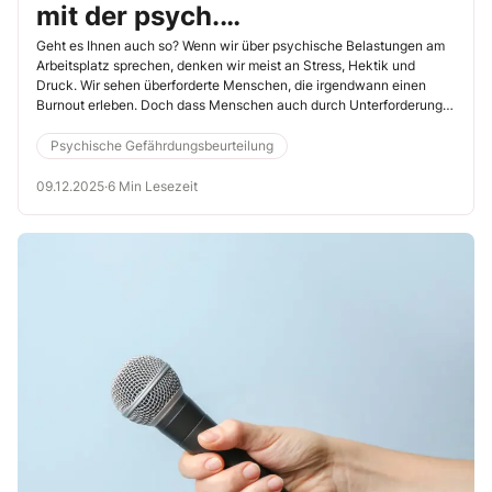
mit der psych.
Gefährdungsbeurteilung auf die
Geht es Ihnen auch so? Wenn wir über psychische Belastungen am
Arbeitsplatz sprechen, denken wir meist an Stress, Hektik und
Spur kommen
Druck. Wir sehen überforderte Menschen, die irgendwann einen
Burnout erleben. Doch dass Menschen auch durch Unterforderung,
also ein sogenanntes Boreout, erkranken können, wird häufig
unterschätzt. Laut dem Arbeitsplatzvermittler YER Talents GmbH
Psychische Gefährdungsbeurteilung
erleben 47 % aller jüngeren Beschäftigten regelmäßig das Gefühl, zu
wenig gefordert zu sein. Als Sicherheitsfachkraft gehört es deshalb
09.12.2025
·
6 Min Lesezeit
zu Ihrem Aufgabenbereich, dass die psychische
Gefährdungsbeurteilung auch diesen Aspekt der psychischen
Belastung erfasst und aufdeckt. Die wichtigsten Punkte dazu finden
Sie im folgenden Artikel.