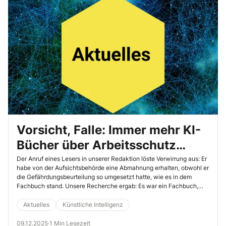
zum Unfall geführt haben.
Vorsicht, Falle: Immer mehr KI-
Bücher über Arbeitsschutz
täuschen Sie als Sifa!
Der Anruf eines Lesers in unserer Redaktion löste Verwirrung aus: Er
habe von der Aufsichtsbehörde eine Abmahnung erhalten, obwohl er
die Gefährdungsbeurteilung so umgesetzt hatte, wie es in dem
Fachbuch stand. Unsere Recherche ergab: Es war ein Fachbuch,
das zu 100 % durch ein KI-System geschrieben wurde – in Deutsch,
aber offensichtlich mit englischen und deutschen Gesetzen
Aktuelles
Künstliche Intelligenz
gemischt und definitiv fachlich falsch. Täglich (!) erscheinen bei
Amazon 40.000 neue Bücher im Selbstverlag von Autoren – die
09.12.2025
·
1 Min Lesezeit