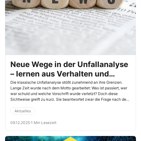
Neue Wege in der Unfallanalyse
– lernen aus Verhalten und
Umfeld
Die klassische Unfallanalyse stößt zunehmend an ihre Grenzen.
Lange Zeit wurde nach dem Motto gearbeitet: Was ist passiert, wer
war schuld und welche Vorschrift wurde verletzt? Doch diese
Sichtweise greift zu kurz. Sie beantwortet zwar die Frage nach dem
Ablauf, nicht aber die nach den tatsächlichen Beweggründen und
Bedingungen, die zum Unfall geführt haben. Die klassische
Aktuelles
Unfallanalyse stößt zunehmend an ihre Grenzen. Lange Zeit wurde
nach dem Motto gearbeitet: Was ist passiert, wer war schuld und
09.12.2025
·
1 Min Lesezeit
welche Vorschrift wurde verletzt? Doch diese Sichtweise greift zu
kurz. Sie beantwortet zwar die Frage nach dem Ablauf, nicht aber
die nach den tatsächlichen Beweggründen und Bedingungen, die