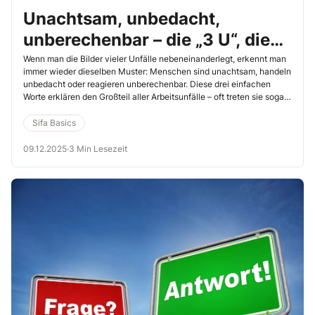
Unachtsam, unbedacht,
unberechenbar – die „3 U“, die
fast jeden Unfall erklären
Wenn man die Bilder vieler Unfälle nebeneinanderlegt, erkennt man
immer wieder dieselben Muster: Menschen sind unachtsam, handeln
unbedacht oder reagieren unberechenbar. Diese drei einfachen
Worte erklären den Großteil aller Arbeitsunfälle – oft treten sie sogar
gemeinsam auf. In meiner Analyse von über 300 realen
Unfallabläufen habe ich gesehen, dass mindestens eines dieser „3
Sifa Basics
U“ immer beteiligt ist.
09.12.2025
·
3 Min Lesezeit