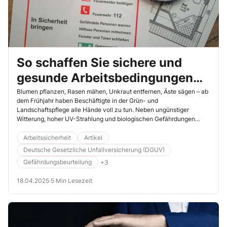
So schaffen Sie sichere und
gesunde Arbeitsbedingungen
bei der Arbeit im Grünen
Blumen pflanzen, Rasen mähen, Unkraut entfernen, Äste sägen – ab
dem Frühjahr haben Beschäftigte in der Grün- und
Landschaftspflege alle Hände voll zu tun. Neben ungünstiger
Witterung, hoher UV-Strahlung und biologischen Gefährdungen
gehen auch vom Einsatz leistungsstarker Arbeitsmaschinen
Gefahren aus, die nicht zu unterschätzen sind. Erfahren Sie in
Arbeitssicherheit
Artikel
diesem Beitrag, welche Maßnahmen Sie ergreifen müssen, damit
Deutsche Gesetzliche Unfallversicherung (DGUV)
Ihre Kollegen mit dem grünen Daumen gut durch die Saison
Gefährdungsbeurteilung
+3
kommen.
18.04.2025
·
5 Min Lesezeit