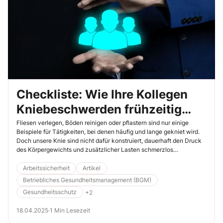
Checkliste: Wie Ihre Kollegen
Kniebeschwerden frühzeitig
vorbeugen können
Fliesen verlegen, Böden reinigen oder pflastern sind nur einige
Beispiele für Tätigkeiten, bei denen häufig und lange gekniet wird.
Doch unsere Knie sind nicht dafür konstruiert, dauerhaft den Druck
des Körpergewichts und zusätzlicher Lasten schmerzlos
hinzunehmen. Das Baugewerbe trifft es besonders: Laut der
Berufsgenossenschaft der Bauwirtschaft (BG BAU) leiden bis zu 40
Arbeitssicherheit
Artikel
% der Beschäftigten gelegentlich bis ständig unter
Betriebliches Gesundheitsmanagement (BGM)
Kniegelenksbeschwerden. Diese Checkliste hilft mit, dass es nicht
Gesundheitsschutz
+2
so weit kommt.
18.04.2025
·
1 Min Lesezeit