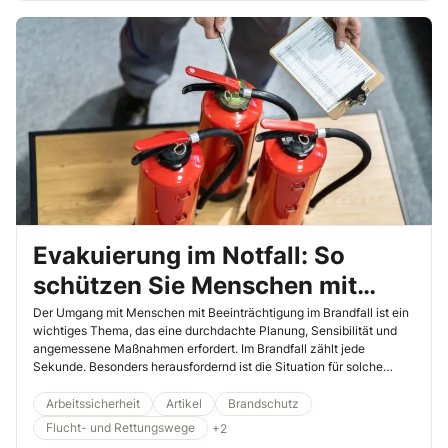
Evakuierung im Notfall: So
schützen Sie Menschen mit
Beeinträchtigungen richtig!
Der Umgang mit Menschen mit Beeinträchtigung im Brandfall ist ein
wichtiges Thema, das eine durchdachte Planung, Sensibilität und
angemessene Maßnahmen erfordert. Im Brandfall zählt jede
Sekunde. Besonders herausfordernd ist die Situation für solche
Menschen, die möglicherweise zusätzliche Unterstützung
benötigen, um sicher evakuiert zu werden. Ich möchte Ihnen im
Arbeitssicherheit
Artikel
Brandschutz
Folgenden Handlungsmöglichkeiten und Strategien aufzeigen, um
Flucht- und Rettungswege
+2
sicherzustellen, dass alle Personen, unabhängig von ihren