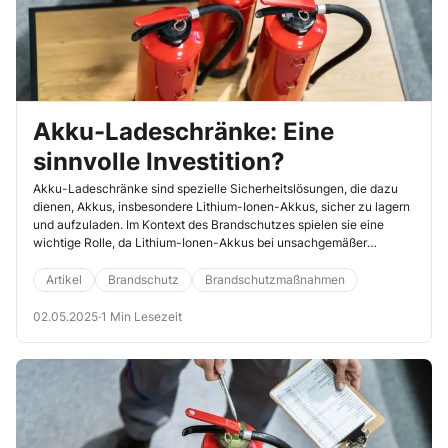
Akku-Ladeschränke: Eine
sinnvolle Investition?
Akku-Ladeschränke sind spezielle Sicherheitslösungen, die dazu
dienen, Akkus, insbesondere Lithium-Ionen-Akkus, sicher zu lagern
und aufzuladen. Im Kontext des Brandschutzes spielen sie eine
wichtige Rolle, da Lithium-Ionen-Akkus bei unsachgemäßer
Handhabung oder Beschädigung potenziell brennbare Materialien
darstellen und im schlimmsten Fall Feuer fangen oder explodieren
Artikel
Brandschutz
Brandschutzmaßnahmen
können.
02.05.2025
·
1 Min Lesezeit