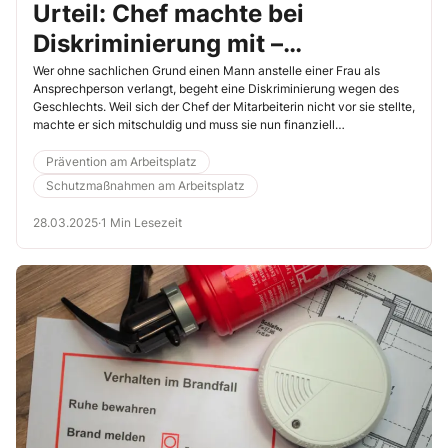
Urteil: Chef machte bei
Diskriminierung mit –
Mitarbeiterin steht
Wer ohne sachlichen Grund einen Mann anstelle einer Frau als
Ansprechperson verlangt, begeht eine Diskriminierung wegen des
Entschädigung zu
Geschlechts. Weil sich der Chef der Mitarbeiterin nicht vor sie stellte,
machte er sich mitschuldig und muss sie nun finanziell
entschädigen. Das zeigt ein Urteil des Landesarbeitsgerichts (LAG)
Baden-Württemberg vom 20.11.2024 (Az. 10 Sa 13/24).
Prävention am Arbeitsplatz
Schutzmaßnahmen am Arbeitsplatz
28.03.2025
·
1 Min Lesezeit