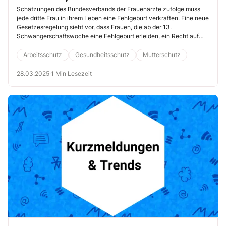
besser geschützt
Schätzungen des Bundesverbands der Frauenärzte zufolge muss
jede dritte Frau in ihrem Leben eine Fehlgeburt verkraften. Eine neue
Gesetzesregelung sieht vor, dass Frauen, die ab der 13.
Schwangerschaftswoche eine Fehlgeburt erleiden, ein Recht auf
gestaffelten Mutterschutz haben. Sie sollen die Möglichkeit
erhalten, sich zu erholen und eventuelle gesundheitliche
Arbeitsschutz
Gesundheitsschutz
Mutterschutz
Komplikationen zu vermeiden. Lesen Sie hier, was Sie als
Verantwortlicher für Gesundheitsschutz dazu wissen müssen.
28.03.2025
·
1 Min Lesezeit