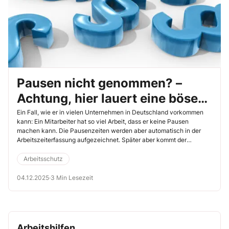
Pausen nicht genommen? –
Achtung, hier lauert eine böse
Überstundenfalle!
Ein Fall, wie er in vielen Unternehmen in Deutschland vorkommen
kann: Ein Mitarbeiter hat so viel Arbeit, dass er keine Pausen
machen kann. Die Pausenzeiten werden aber automatisch in der
Arbeitszeiterfassung aufgezeichnet. Später aber kommt der
Mitarbeiter und behauptet, die Aufzeichnung sei falsch und er wolle
die Überstundenvergütung für seine ausgefallenen Pausen haben.
Arbeitsschutz
Dass dieser Gedankengang richtig ist, sagt auch das
Bundesarbeitsgericht in Erfurth (BAG, 12.2.2025, Az. 5 AZR 51/24).
04.12.2025
·
3 Min Lesezeit
Arbeitshilfen