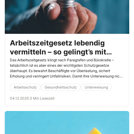
Arbeitszeitgesetz lebendig
vermitteln – so gelingt’s mit
Praxisbezug und Diskussion
Das Arbeitszeitgesetz klingt nach Paragrafen und Bürokratie –
tatsächlich ist es aber eines der wichtigsten Schutzgesetze
überhaupt. Es bewahrt Beschäftigte vor Überlastung, sichert
Erholung und verringert Unfallrisiken. Damit Ihre Unterweisung nicht
zur reinen Regelkunde verkommt, zeigen wir Ihnen, wie Sie das
Thema mit Beispielen, Fragen und interaktiven Methoden
Arbeitsschutz
Gesundheitsschutz
Unterweisung
anschaulich machen.
04.12.2025
·
3 Min Lesezeit