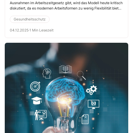
Ausnahmen im Arbeitszeitgesetz gibt, wird das Modell heute kritisch
diskutiert, da es modernen Arbeitsformen zu wenig Flexibilität biete.
Ein Blick zurück zeigt jedoch, warum diese Grenze eingeführt
wurde.
Gesundheitsschutz
04.12.2025
·
1 Min Lesezeit