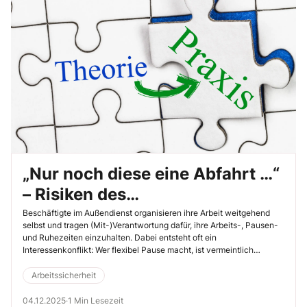
„Nur noch diese eine Abfahrt …“
– Risiken des
Arbeitszeitgesetzes im
Beschäftigte im Außendienst organisieren ihre Arbeit weitgehend
selbst und tragen (Mit-)Verantwortung dafür, ihre Arbeits-, Pausen-
Außendienst
und Ruhezeiten einzuhalten. Dabei entsteht oft ein
Interessenkonflikt: Wer flexibel Pause macht, ist ­vermeintlich
schneller zu Hause.
Arbeitssicherheit
04.12.2025
·
1 Min Lesezeit