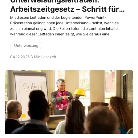
Arbeitszeitgesetz – Schritt für
Schritt durch die Präsentation
Mit diesem Leitfaden und der begleitenden PowerPoint-
Präsentation gelingt Ihnen jede Unterweisung – selbst, wenn es
zeitlich einmal eng wird. Die Folien liefern die zentralen Inhalte,
während dieser Leitfaden Ihnen zeigt, wie Sie daraus eine
lebendige, abwechslungsreiche Unterweisung gestalten. Nutzen Sie
die vorgeschlagenen Fragen, Diskussionen und Übungen, um Ihre
Unterweisung
Teilnehmenden aktiv einzubinden und das Thema praxisnah zu
vermitteln.
04.12.2025
·
3 Min Lesezeit