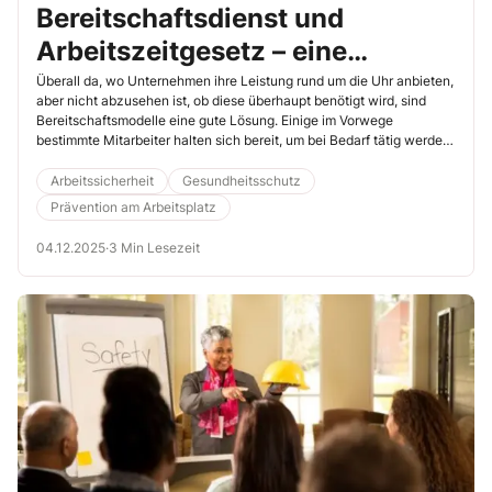
Bereitschaftsdienst und
Arbeitszeitgesetz – eine
komplizierte Kombination
Überall da, wo Unternehmen ihre Leistung rund um die Uhr anbieten,
aber nicht abzusehen ist, ob diese überhaupt benötigt wird, sind
Bereitschaftsmodelle eine gute Lösung. Einige im Vorwege
bestimmte Mitarbeiter halten sich bereit, um bei Bedarf tätig werden
zu können. Dies entlastet die Kollegen, weil auf diese Weise auch
Notfalleinsätze in gewisser Weise planbar werden. Doch immer
Arbeitssicherheit
Gesundheitsschutz
wieder stellen sich die Beschäftigten die Frage: Wann zählt
Prävention am Arbeitsplatz
Bereitschaft als Arbeitszeit und wann nicht? Schaffen Sie in der
Unterweisung Klarheit darüber anhand konkreter Beispiele.
04.12.2025
·
3 Min Lesezeit