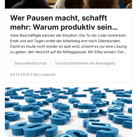
Wer Pausen macht, schafft
mehr: Warum produktiv sein
nicht bedeutet durchzuarbeiten
Viele Beschäftigte kennen die Situation: Die To-do-Liste nimmt kein
Ende und seit Tagen endet der Arbeitstag erst nach Überstunden.
Damit es heute nicht wieder so spät wird, scheint es nur eine Lösung
zu geben: den Verzicht auf die Mittagspause. Wir Sifas wissen: Der
dauerhafte Verzicht auf Pausen macht krank und erhöht die
Fehlerquote, doch in einer Leistungsgesellschaft kann der
Gesundheitsschutz
Schutzmaßnahmen am Arbeitsplatz
Pausenverzicht schnell zum Statussymbol werden. Eine harte Nuss
für Ihre Unterweisung.
04.12.2025
·
2 Min Lesezeit