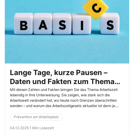
Lange Tage, kurze Pausen –
Daten und Fakten zum Thema
Arbeitszeiten
Mit diesen Zahlen und Fakten bringen Sie das Thema Arbeitszeit
lebendig in Ihre Unterweisung. Sie zeigen, wie stark sich die
Arbeitswelt verändert hat, wo heute noch Grenzen überschritten
werden – und warum das Arbeitszeitgesetz aktueller ist denn je.
Nutzen Sie die Daten als Einstieg oder Diskussionsstoff, um den Sinn
gesetzlicher Pausen und Höchstarbeitszeiten greifbar zu machen.
Prävention am Arbeitsplatz
04.12.2025
·
1 Min Lesezeit