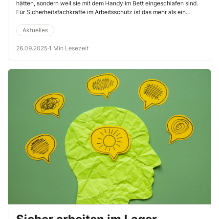
hätten, sondern weil sie mit dem Handy im Bett eingeschlafen sind.
Für Sicherheitsfachkräfte im Arbeitsschutz ist das mehr als ein
Randphänomen: Es ist ein wachsendes Risiko für Fehler, Unfälle und
langfristige Gesundheitsschäden. Doch wie sieht die Lösung aus?
Aktuelles
26.09.2025
·
1 Min Lesezeit