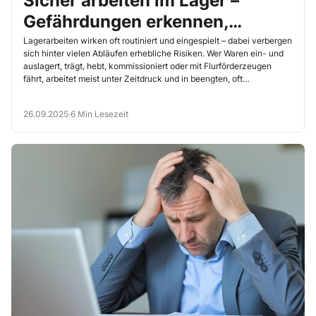
Sicher arbeiten im Lager –
Gefährdungen erkennen,
Maßnahmen umsetzen
Lagerarbeiten wirken oft routiniert und eingespielt – dabei verbergen
sich hinter vielen Abläufen erhebliche Risiken. Wer Waren ein- und
auslagert, trägt, hebt, kommissioniert oder mit Flurförderzeugen
fährt, arbeitet meist unter Zeitdruck und in beengten, oft
unübersichtlichen Bereichen. Umso wichtiger ist es, dass Sie die
Gefährdungen konsequent beurteilen und wirksame
26.09.2025
·
6 Min Lesezeit
Schutzmaßnahmen umsetzen, gerade auch im Hinblick auf
ergonomische Belastungen.