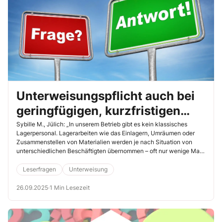
Unterweisungspflicht auch bei
geringfügigen, kurzfristigen
Lagerarbeiten?
Sybille M., Jülich: „In unserem Betrieb gibt es kein klassisches
Lagerpersonal. Lagerarbeiten wie das Einlagern, Umräumen oder
Zusammenstellen von Materialien werden je nach Situation von
unterschiedlichen Beschäftigten übernommen – oft nur wenige Male
im Monat. Müssen wir diese Personen trotzdem vollständig zum
Thema „Lagerarbeit“ unterweisen, obwohl das nicht zu ihrem
Leserfragen
Unterweisung
eigentlichen Aufgabenbereich gehört?“
26.09.2025
·
1 Min Lesezeit