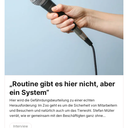
„Routine gibt es hier nicht, aber
ein System“
Hier wird die Gefährdungsbeurteilung zu einer echten
Herausforderung: Im Zoo geht es um die Sicherheit von Mitarbeitern
und Besuchern und natürlich auch um das Tierwohl. Stefan Müller
verrät, wie er gemeinsam mit den Beschäftigten ganz ohne
Standardlösungen dafür sorgt, dass alle immer wieder einen
schönen Tag haben können. Fachjournalistin Uta Fuchs hat mit ihm
Interview