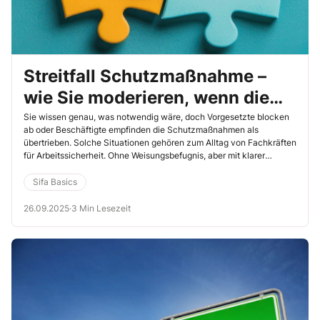
Streitfall Schutzmaßnahme –
wie Sie moderieren, wenn die
Einsicht fehlt
Sie wissen genau, was notwendig wäre, doch Vorgesetzte blocken
ab oder Beschäftigte empfinden die Schutzmaßnahmen als
übertrieben. Solche Situationen gehören zum Alltag von Fachkräften
für Arbeitssicherheit. Ohne Weisungsbefugnis, aber mit klarer
Mission ist die Sifa oft Vermittler und Moderator in einem
Spannungsfeld aus Sicherheit, Wirtschaftlichkeit und Akzeptanz.
Sifa Basics
26.09.2025
·
3 Min Lesezeit