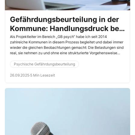
Gefährdungsbeurteilung in der
Kommune: Handlungsdruck bei
psychischer Belastung
Als Projektleiter im Bereich „GB psych“ habe ich seit 2014
zahlreiche Kommunen in diesem Prozess begleitet und dabei immer
wieder die gleichen Beobachtungen gemacht: Die Belastungen sind
real, sie nehmen zu und ohne eine strukturierte Vorgehensweise
lassen sie sich nicht abbauen. In diesem Artikel zeige ich Ihnen die
zentralen Punkte, die Sie in einer Gemeinde bzw. Kommune
Psychische Gefährdungsbeurteilung
berücksichtigen müssen, um psychische Belastungen wirksam zu
reduzieren und die Leistungsfähigkeit der Beschäftigten dauerhaft
26.09.2025
·
5 Min Lesezeit
zu sichern.