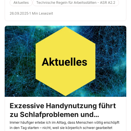
mit beengten Lagerzonen, Mischverkehr oder unzureichender
Aktuelles
Technische Regeln für Arbeitsstätten - ASR A2.2
Sicherheitskennzeichnung.
26.09.2025
·
1 Min Lesezeit
Exzessive Handynutzung führt
zu Schlafproblemen und
erhöhter Unfallgefahr!
Immer häufiger erlebe ich im Alltag, dass Menschen völlig erschöpft
in den Tag starten – nicht, weil sie körperlich schwer gearbeitet