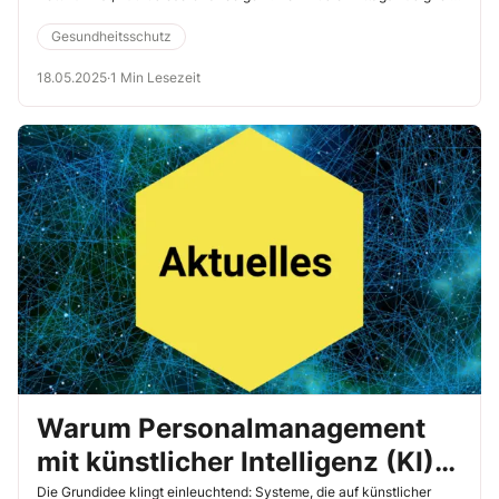
legen rund 39 % der Berufstätigen zumindest gelegentlich einen
Powernap ein. Das ist ein Ergebnis der Schlafstudie 2024 der
Gesundheitsschutz
Pronova BKK. Auffällig ist: Die Zahl der Powernaper sinkt mit
zunehmendem Alter.
18.05.2025
·
1 Min Lesezeit
Warum Personalmanagement
mit künstlicher Intelligenz (KI)
psychosoziale Risiken birgt
Die Grundidee klingt einleuchtend: Systeme, die auf künstlicher