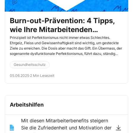
Burn-out-Prävention: 4 Tipps,
wie Ihre Mitarbeitenden
ungesunden Perfektionismus
Prinzipiell ist Perfektionismus nicht immer etwas Schlechtes.
Ehrgeiz, Fleiss und Gewissenhaftigkeit sind wichtig, um gesteckte
besiegen
Ziele zu erreichen. Die Dosis aber macht das Gift. Ein Übermass, der
sogenannte dysfunktionale Perfektionismus, führt dazu, ständig
unter Druck und am Rand der Überforderung zu stehen. Die
notwendige Entspannung fehlt dann. Bewahren Sie Mitarbeitende
Gesundheitsschutz
mit übersteigertem Ehrgeiz davor, sich selbst ins Burn-out zu
manövrieren.
05.06.2025
·
2 Min Lesezeit
Arbeitshilfen
Mit diesen Mitarbeiterbenefits steigern
Sie die Zufriedenheit und Motivation der