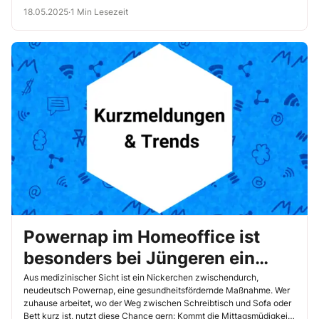
18.05.2025
·
1 Min Lesezeit
Powernap im Homeoffice ist
besonders bei Jüngeren ein
beliebtes Erholungsrezept
Aus medizinischer Sicht ist ein Nickerchen zwischendurch,
neudeutsch Powernap, eine gesundheitsfördernde Maßnahme. Wer
zuhause arbeitet, wo der Weg zwischen Schreibtisch und Sofa oder
Bett kurz ist, nutzt diese Chance gern: Kommt die Mittagsmüdigkeit,