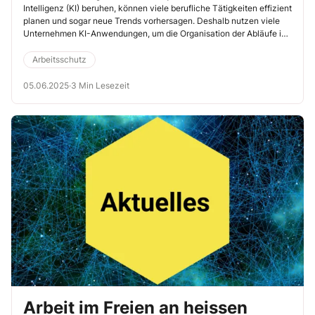
Intelligenz (KI) beruhen, können viele berufliche Tätigkeiten effizient
planen und sogar neue Trends vorhersagen. Deshalb nutzen viele
Unternehmen KI-Anwendungen, um die Organisation der Abläufe im
Betrieb zu optimieren. Arbeitgebende profitieren von diesem
Vorgehen, für die Mitarbeitenden aber drohen neuartige
Arbeitsschutz
Belastungen. Hier sind Sie als SiBe gefragt, um diese abzufedern.
05.06.2025
·
3 Min Lesezeit
Arbeit im Freien an heissen