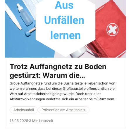
Trotz Auffangnetz zu Boden
gestürzt: Warum die
Absturzsicherung ihren Dienst
Große Auffangnetze rund um die Bushaltestelle ließen schon von
weitem erahnen, dass bei dieser Großbaustelle offensichtlich viel
versagte
Wert auf Arbeitssicherheit gelegt wurde. Doch trotz aller
Absturzvorkehrungen verletzte sich ein Arbeiter beim Sturz vom
Dach der Haltestelle derart stark, dass er danach seinen Beruf als
Dachdecker an den Nagel hängen musste. Lesen Sie hier, was ihm
Arbeitsunfall
Prävention am Arbeitsplatz
zum Verhängnis wurde und wie dieser Unfall hätte verhindert
werden können.
18.05.2025
·
3 Min Lesezeit