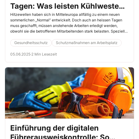
Tagen: Was leisten Kühlwesten
wirklich?
Hitzewellen haben sich in Mitteleuropa allfällig zu einem neuen
sommerlichen „Normal“ entwickelt. Doch auch an heissen Tagen
muss geschafft, müssen anstehende Arbeiten erledigt werden,
obwohl sie die betroffenen Mitarbeitenden stark belasten. Spezielle
kühlende Kleidungsstücke sollen dann dazu beitragen, die
Beschäftigten während der Hitzepeaks fit zu halten. Aber leisten sie
Gesundheitsschutz
Schutzmaßnahmen am Arbeitsplatz
wirklich, was sie versprechen?
05.06.2025
·
2 Min Lesezeit
Einführung der digitalen
Führerausweis­kontrolle: So