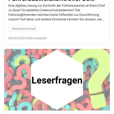
überzeugen Sie alle Beteiligten
Eine digitale Lösung zur Kontrolle der Führerausweise ist Ihrem Chef
zu teuer? Es bestehen Datenschutzbedenken? Die
Fahrzeugführenden möchten keine Hilfsmittel zur Durchführung
nutzen? Auf diese und weitere Einwände könnten Sie stossen, wenn
Sie die elektronische Führerausweiskontrolle im Fuhrpark einführen
wollen. Aber es gibt gute Argumente, mit denen Sie die Skeptiker in
Arbeitssicherheit
Ihrem Unternehmen von den Vorteilen der digitalen
Führerscheinkontrolle überzeugen.
05.06.2025
·
6 Min Lesezeit