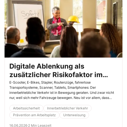
Digitale Ablenkung als
zusätzlicher Risikofaktor im
modernen betrieblichen Verkehr
E-Scooter, E-Bikes, Stapler, Routenzüge, fahrerlose
Transportsysteme, Scanner, Tablets, Smartphones: Der
innerbetriebliche Verkehr ist in Bewegung geraten. Und zwar nicht
nur, weil sich mehr Fahrzeuge bewegen. Neu ist vor allem, dass
unterschiedliche Verkehrsteilnehmende mit sehr unterschiedlichen
Geschwindigkeiten, Wahrnehmungen und Erwartungen
Arbeitssicherheit
Innerbetrieblicher Verkehr
aufeinandertreffen. Für die Unterweisung bedeutet das: Beschäftigte
Prävention am Arbeitsplatz
Unterweisung
müssen Verkehrssituationen heute anders lesen lernen und bewusst
ihre Aufmerksamkeit lenken.
16.06.2026
·
2 Min Lesezeit