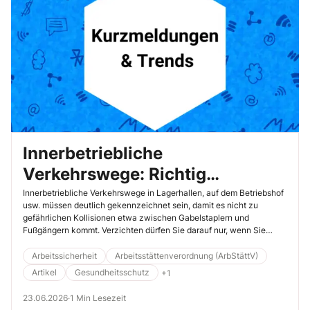
Innerbetriebliche
Verkehrswege: Richtig
markieren ohne Mühe
Innerbetriebliche Verkehrswege in Lagerhallen, auf dem Betriebshof
usw. müssen deutlich gekennzeichnet sein, damit es nicht zu
gefährlichen Kollisionen etwa zwischen Gabelstaplern und
Fußgängern kommt. Verzichten dürfen Sie darauf nur, wenn Sie
bauliche Verkehrswegebegrenzungen haben wie z. B. Geländer oder
Abschrankungen.
Arbeitssicherheit
Arbeitsstättenverordnung (ArbStättV)
Artikel
Gesundheitsschutz
+1
23.06.2026
·
1 Min Lesezeit