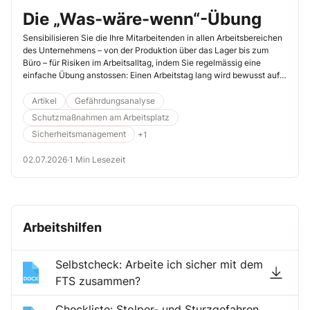
Die „Was-wäre-wenn“-Übung
Sensibilisieren Sie die Ihre Mitarbeitenden in allen Arbeitsbereichen
des Unternehmens – von der Produktion über das Lager bis zum
Büro – für Risiken im Arbeitsalltag, indem Sie regelmässig eine
einfache Übung anstossen: Einen Arbeitstag lang wird bewusst auf
mögliche Gefährdungen geachtet – mit einer einzigen Leitfrage:
„Was wäre, wenn …?“
Artikel
Gefährdungsanalyse
Schutzmaßnahmen am Arbeitsplatz
Sicherheitsmanagement
+1
02.07.2026
·
1 Min Lesezeit
Arbeitshilfen
Selbstcheck: Arbeite ich sicher mit dem
FTS zusammen?
Checkliste: Stolper- und Sturzgefahren