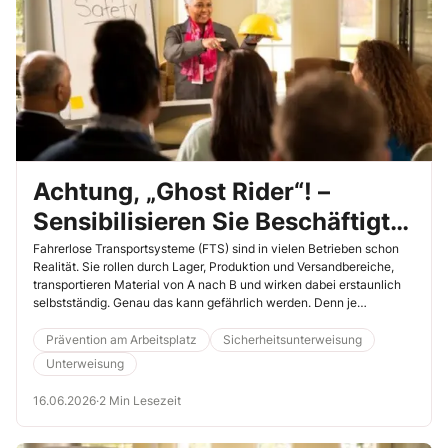
Achtung, „Ghost Rider“! –
Sensibilisieren Sie Beschäftigte
für Risiken durch FTS
Fahrerlose Transportsysteme (FTS) sind in vielen Betrieben schon
Realität. Sie rollen durch Lager, Produktion und Versandbereiche,
transportieren Material von A nach B und wirken dabei erstaunlich
selbstständig. Genau das kann gefährlich werden. Denn je
„intelligenter“ Technik erscheint, desto schneller trauen
Beschäftigte ihr zu viel zu. Nutzen Sie dieses Thema in der
Prävention am Arbeitsplatz
Sicherheitsunterweisung
Unterweisung, um falsches Vertrauen abzubauen und Spielregeln im
Unterweisung
gemeinsamen Verkehrsraum zu verankern.
16.06.2026
·
2 Min Lesezeit