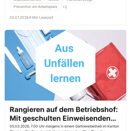
Fahrzeugführenden und eine umfassende Instruktion aller
Prävention am Arbeitsplatz
+2
Mitarbeitenden helfen, dieses Risiko zu minimieren.
02.07.2026
·
6 Min Lesezeit
Rangieren auf dem Betriebshof:
Mit geschulten Einweisenden
vermeiden Sie Unfälle
05.03.2026, 7.00 Uhr morgens in einem Gärtnereibetrieb im Kanton