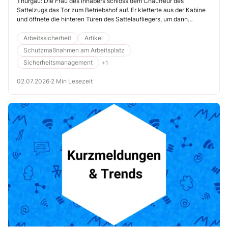
Thurgau: Die Frau des Inhabers schloss dem Chauffeur des
Sattelzugs das Tor zum Betriebshof auf. Er kletterte aus der Kabine
und öffnete die hinteren Türen des Sattelaufliegers, um dann
rückwärts an die Rampe heranzufahren und seine Fracht zu
entladen. Währenddessen stand die Frau ein paar Meter entfernt auf
Arbeitssicherheit
Artikel
dem Hof.
Schutzmaßnahmen am Arbeitsplatz
Sicherheitsmanagement
+1
02.07.2026
·
2 Min Lesezeit