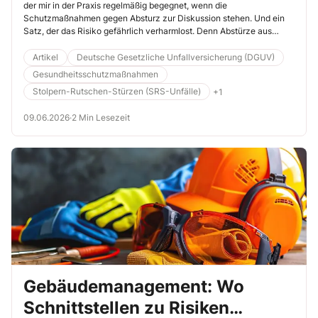
der mir in der Praxis regelmäßig begegnet, wenn die
Schutzmaßnahmen gegen Absturz zur Diskussion stehen. Und ein
Satz, der das Risiko gefährlich verharmlost. Denn Abstürze aus
großer Höhe gehören weiterhin zu den schwersten Arbeitsunfällen –
oft mit tödlichem Ausgang. Gerade weil diese Tätigkeiten selten
Artikel
Deutsche Gesetzliche Unfallversicherung (DGUV)
stattfinden, fehlen häufig sowohl technische Sicherungen als auch
Gesundheitsschutzmaßnahmen
die notwendige Routine.
Stolpern-Rutschen-Stürzen (SRS-Unfälle)
+1
09.06.2026
·
2 Min Lesezeit
Gebäudemanagement: Wo
Schnittstellen zu Risiken