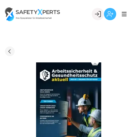
Skip
to
Go to landing page.
content
Willkommen
Registrierung
bei
per
SafetyXperts
Kundennumme