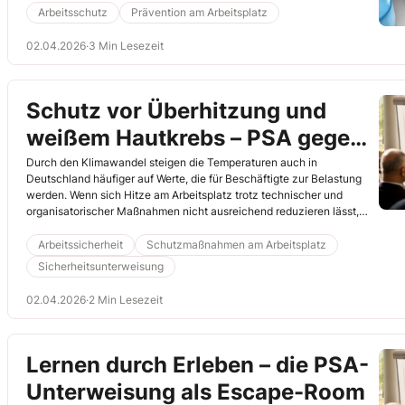
Thema PSA habe ich Ihnen hier beispielhaft zusammengefasst.
Arbeitsschutz
Prävention am Arbeitsplatz
02.04.2026
·
3 Min Lesezeit
Schutz vor Überhitzung und
weißem Hautkrebs – PSA gegen
Hitzestress richtig einsetzen
Durch den Klimawandel steigen die Temperaturen auch in
Deutschland häufiger auf Werte, die für Beschäftigte zur Belastung
werden. Wenn sich Hitze am Arbeitsplatz trotz technischer und
organisatorischer Maßnahmen nicht ausreichend reduzieren lässt,
kann persönliche Schutzausrüstung unterstützen. Kühlwesten,
Nackenpads oder UV-Schutzkleidung helfen, den Körper zu entlasten
Arbeitssicherheit
Schutzmaßnahmen am Arbeitsplatz
und die Haut vor Strahlung zu schützen. Entscheidend ist jedoch,
Sicherheitsunterweisung
dass Beschäftigte wissen, wann und wie diese Hilfsmittel richtig
eingesetzt werden.
02.04.2026
·
2 Min Lesezeit
Lernen durch Erleben – die PSA-
Unterweisung als Escape-Room