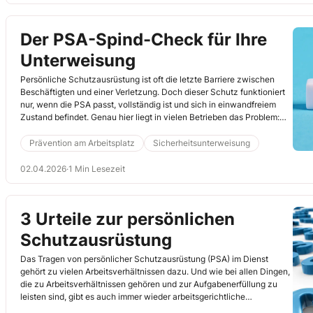
Der PSA-Spind-Check für Ihre
Unterweisung
Persönliche Schutzausrüstung ist oft die letzte Barriere zwischen
Beschäftigten und einer Verletzung. Doch dieser Schutz funktioniert
nur, wenn die PSA passt, vollständig ist und sich in einwandfreiem
Zustand befindet. Genau hier liegt in vielen Betrieben das Problem:
Kratzer in der Schutzbrille, poröse Handschuhe oder ausgelatschte
Sicherheitsschuhe fallen im Arbeitsalltag kaum auf – bis es zu spät ist.
Prävention am Arbeitsplatz
Sicherheitsunterweisung
Unterweisen Sie konkret: Ist meine PSA noch in Ordnung?
02.04.2026
·
1 Min Lesezeit
3 Urteile zur persönlichen
Schutzausrüstung
Das Tragen von persönlicher Schutzausrüstung (PSA) im Dienst
gehört zu vielen Arbeitsverhältnissen dazu. Und wie bei allen Dingen,
die zu Arbeitsverhältnissen gehören und zur Aufgabenerfüllung zu
leisten sind, gibt es auch immer wieder arbeitsgerichtliche
Auseinandersetzungen rund um die PSA. Drei Urteile rund um das