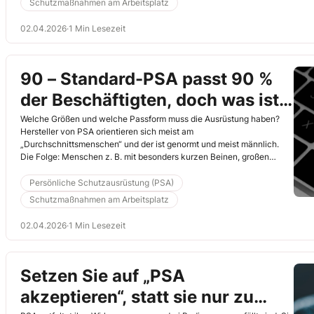
Schutzmaßnahmen am Arbeitsplatz
manchmal überraschend einfach auflösen lassen.
02.04.2026
·
1 Min Lesezeit
90 – Standard-PSA passt 90 %
der Beschäftigten, doch was ist
mit den anderen?
Welche Größen und welche Passform muss die Ausrüstung haben?
Hersteller von PSA orientieren sich meist am
„Durchschnittsmenschen“ und der ist genormt und meist männlich.
Die Folge: Menschen z. B. mit besonders kurzen Beinen, großen
Händen oder einer ungewöhnlichen Kopfform fallen aus dem Raster.
Die Ausrüstung sitzt nicht richtig und bietet keinen ausreichenden
Persönliche Schutzausrüstung (PSA)
Schutz. Sensibilisieren Sie die Teilnehmenden und geben Sie
Schutzmaßnahmen am Arbeitsplatz
konkrete Handlungstipps.
02.04.2026
·
1 Min Lesezeit
Setzen Sie auf „PSA
akzeptieren“, statt sie nur zu