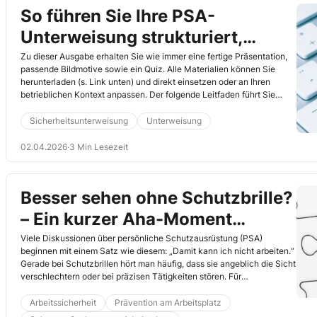
So führen Sie Ihre PSA-
Unterweisung strukturiert,
praxisnah und interaktiv durch
Zu dieser Ausgabe erhalten Sie wie immer eine fertige Präsentation,
passende Bildmotive sowie ein Quiz. Alle Materialien können Sie
herunterladen (s. Link unten) und direkt einsetzen oder an Ihren
betrieblichen Kontext anpassen. Der folgende Leitfaden führt Sie
Schritt für Schritt durch die Präsentation und zeigt, wie Sie
Fachwissen, Praxisbezug und Interaktion sinnvoll verbinden.
Sicherheitsunterweisung
Unterweisung
02.04.2026
·
3 Min Lesezeit
Besser sehen ohne Schutzbrille?
– Ein kurzer Aha-Moment
überzeugt
Viele Diskussionen über persönliche Schutzausrüstung (PSA)
beginnen mit einem Satz wie diesem: „Damit kann ich nicht arbeiten.“
Gerade bei Schutzbrillen hört man häufig, dass sie angeblich die Sicht
verschlechtern oder bei präzisen Tätigkeiten stören. Für
Unterweisende ist das eine typische Situation: Die Maßnahme ist
sinnvoll, aber die Beschäftigten haben eine ganz andere
Arbeitssicherheit
Prävention am Arbeitsplatz
Wahrnehmung. Ein Praxisbeispiel zeigt, wie sich solche Widerstände