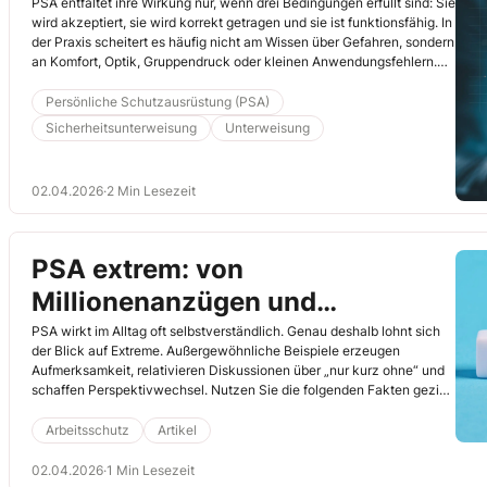
verordnen
PSA entfaltet ihre Wirkung nur, wenn drei Bedingungen erfüllt sind: Sie
wird akzeptiert, sie wird korrekt getragen und sie ist funktionsfähig. In
der Praxis scheitert es häufig nicht am Wissen über Gefahren, sondern
an Komfort, Optik, Gruppendruck oder kleinen Anwendungsfehlern.
Nutzen Sie Ihre Unterweisung, um genau diese Faktoren sichtbar und
bearbeitbar zu machen. Binden Sie die Teilnehmenden aktiv ein –
Persönliche Schutzausrüstung (PSA)
nicht nur beim Tragen, sondern bereits bei der Bewertung und
Sicherheitsunterweisung
Unterweisung
Auswahl. Das stärkt nicht nur die Akzeptanz, sondern schafft auch
Kompetenz.
02.04.2026
·
2 Min Lesezeit
PSA extrem: von
Millionenanzügen und
mittelalterlichen Lederkappen
PSA wirkt im Alltag oft selbstverständlich. Genau deshalb lohnt sich
der Blick auf Extreme. Außergewöhnliche Beispiele erzeugen
Aufmerksamkeit, relativieren Diskussionen über „nur kurz ohne“ und
schaffen Perspektivwechsel. Nutzen Sie die folgenden Fakten gezielt
als Einstieg, Impuls oder Auflockerung. Extreme Zahlen und
historische Entwicklungen sorgen für Aha-Effekte und machen
Arbeitsschutz
Artikel
deutlich: PSA ist in vielen Fällen die Grenze zwischen Routine und
Lebensgefahr.
02.04.2026
·
1 Min Lesezeit