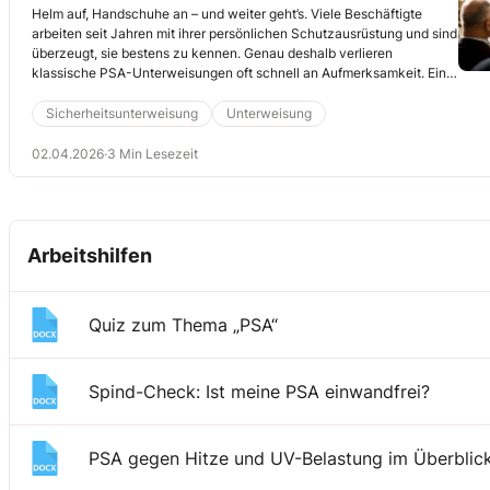
Helm auf, Handschuhe an – und weiter geht’s. Viele Beschäftigte
arbeiten seit Jahren mit ihrer persönlichen Schutzausrüstung und sind
überzeugt, sie bestens zu kennen. Genau deshalb verlieren
klassische PSA-Unterweisungen oft schnell an Aufmerksamkeit. Ein
Escape-Room kann das ändern: Statt zuzuhören, müssen Teams
selbst herausfinden, welche Ausrüstung in einer Situation wirklich
Sicherheitsunterweisung
Unterweisung
schützt.
02.04.2026
·
3 Min Lesezeit
Arbeitshilfen
Quiz zum Thema „PSA“
Spind-Check: Ist meine PSA einwandfrei?
PSA gegen Hitze und UV-Belastung im Überblic