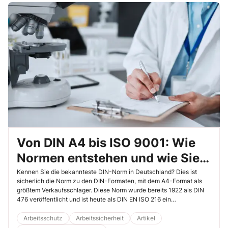
Von DIN A4 bis ISO 9001: Wie
Normen entstehen und wie Sie
mitwirken können
Kennen Sie die bekannteste DIN-Norm in Deutschland? Dies ist
sicherlich die Norm zu den DIN-Formaten, mit dem A4-Format als
größtem Verkaufsschlager. Diese Norm wurde bereits 1922 als DIN
476 veröffentlicht und ist heute als DIN EN ISO 216 ein
internationaler Klassiker. Doch es gibt noch viel mehr Normen –
Normen für Schnittstellen, Prüfverfahren, Gewinde- und natürlich für
Arbeitsschutz
Arbeitssicherheit
Artikel
Managementsysteme. Aber wie entsteht überhaupt eine Norm? Und