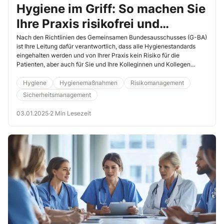
Hygiene im Griff: So machen Sie
Ihre Praxis risikofrei und
bringen frischen Wind ins
Nach den Richtlinien des Gemeinsamen Bundesausschusses (G-BA)
ist Ihre Leitung dafür verantwortlich, dass alle Hygienestandards
Hygienemanagement!
eingehalten werden und von Ihrer Praxis kein Risiko für die
Patienten, aber auch für Sie und Ihre Kolleginnen und Kollegen
ausgeht. Es genügt also nicht, das Hygienemanagement nur
einzuführen. Jede Praxis muss sicherstellen, dass alle Regeln
Hygiene
Hygienemaßnahmen
Risikomanagement
eingehalten, rechtzeitig Risiken erkannt und Maßnahmen zur
Sicherheitsmanagement
Verbesserung mit Ihnen durchgesprochen werden. Als
Hygienebeauftragte können Sie Ihren Vorgesetzten dabei
03.01.2025
·
2 Min Lesezeit
unterstützen. Ein einfaches, aber sehr wirkungsvolles Instrument ist
hier der Qualitätszirkel (QZ). Lassen Sie Ihren Ideen freien Lauf – wir
zeigen Ihnen, wie.