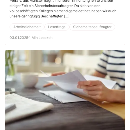
Sicherheitsbeauftragte
Petra V. aus Münster fragt: „In unserer Einrichtung fehlte uns seit
einiger Zeit ein Sicherheitsbeauftragter. Da sich von den
werden?“
vollbeschäftigten Kollegen niemand gemeldet hat, haben wir auch
unsere geringfügig Beschäftigten […]
Arbeitssicherheit
Leserfrage
Sicherheitsbeauftragter
03.01.2025
·
1 Min Lesezeit