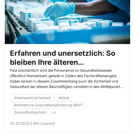
Erfahren und unersetzlich: So
bleiben Ihre älteren
Mitarbeitenden fit und gesund
Fast wöchentlich wird die Personalnot im Gesundheitswesen
öffentlich thematisiert, gerade in Zeiten des Fachkräftemangels.
Dabei rücken in diesem Zusammenhang auch die Sicherheit und
Gesundheit der älteren Beschäftigten verstärkt in den Mittelpunkt.
Worauf Sie in Ihrer Einrichtung oder Praxis achten können, damit Ihre
erfahrenen Beschäftigten lange gesund bei Ihnen arbeiten können,
Arbeitsplatzsicherheit
Artikel
erfahren Sie im Folgenden.
Betriebliche Gesundheitsförderung (BGF)
Gesundheitsschutz
+1
03.01.2025
·
2 Min Lesezeit