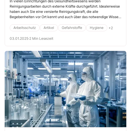
Reinigungskräften
In vielen Einrichtungen des Gesundheitswesens werden
Reinigungsarbeiten durch externe Kräfte durchgeführt. Idealerweise
haben auch Sie eine versierte Reinigungskraft, die alle
Begebenheiten vor Ort kennt und auch über das notwendige Wissen
im Arbeitsschutz verfügt. Häufig führt personelle Fluktuation aber
dazu, dass Sie sich regelmäßig auf neue Reinigungskräfte einstellen
Arbeitsschutz
Artikel
Gefahrstoffe
Hygiene
+2
und sie in den Arbeitsschutz integrieren müssen.
03.01.2025
·
2 Min Lesezeit