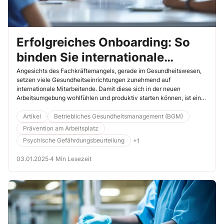
Erfolgreiches Onboarding: So
binden Sie internationale
Fachkräfte nachhaltig ein
Angesichts des Fachkräftemangels, gerade im Gesundheitswesen,
setzen viele Gesundheitseinrichtungen zunehmend auf
internationale Mitarbeitende. Damit diese sich in der neuen
Arbeitsumgebung wohlfühlen und produktiv starten können, ist ein
professionelles Onboarding unerlässlich. Dieser Artikel zeigt Ihnen
die wichtigsten Schritte, wie Sie ausländische Fachkräfte optimal
Artikel
Betriebliches Gesundheitsmanagement (BGM)
integrieren – von der Vorbereitung bis zur Evaluierung.
Prävention am Arbeitsplatz
Psychische Gefährdungsbeurteilung
+1
03.01.2025
·
4 Min Lesezeit