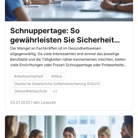
Schnuppertage: So
gewährleisten Sie Sicherheit
und Gesundheit
Der Mangel an Fachkräften ist im Gesundheitswesen
allgegenwärtig. Da viele Interessenten erst einmal das jeweilige
Berufsbild und die Tätigkeiten näher kennenlernen möchten, bieten
viele Einrichtungen oder Praxen Schnuppertage oder Probearbeiten
an. Wenn auch Ihre Einrichtung oder Praxis sich für das Modell
„Probearbeit“ entschieden hat, sollten Sie mit folgenden
Arbeitssicherheit
Artikel
Maßnahmen die Sicherheit und Gesundheit der Teilnehmer
Deutsche Gesetzliche Unfallversicherung (DGUV)
schützen.
Gesundheitsschutz
+1
03.01.2025
·
1 Min Lesezeit