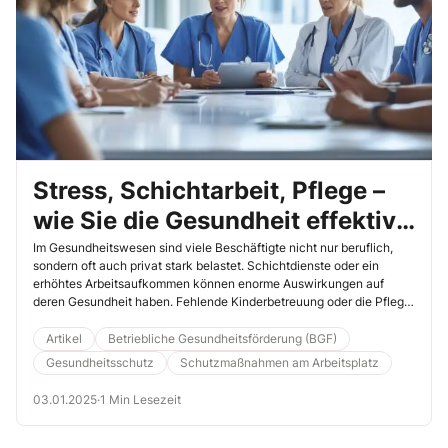
Stress, Schichtarbeit, Pflege –
wie Sie die Gesundheit effektiv
fördern
Im Gesundheitswesen sind viele Beschäftigte nicht nur beruflich,
sondern oft auch privat stark belastet. Schichtdienste oder ein
erhöhtes Arbeitsaufkommen können enorme Auswirkungen auf
deren Gesundheit haben. Fehlende Kinderbetreuung oder die Pflege
von Angehörigen kommen als außerberufliche Belastungen hinzu.
Aus diesem Grund sollten Sie die Gesundheitsförderung in Ihrer
Artikel
Betriebliche Gesundheitsförderung (BGF)
Einrichtung oder Praxis erhöhen.
Gesundheitsschutz
Schutzmaßnahmen am Arbeitsplatz
03.01.2025
·
1 Min Lesezeit