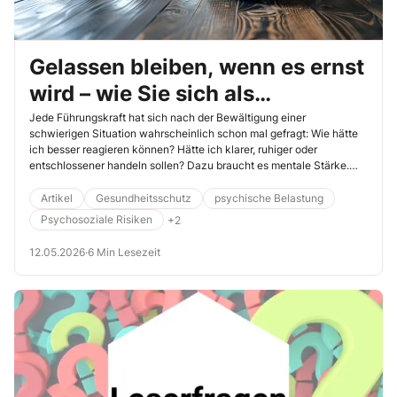
Gelassen bleiben, wenn es ernst
wird – wie Sie sich als
Führungskraft mentale Stärke
Jede Führungskraft hat sich nach der Bewältigung einer
schwierigen Situation wahrscheinlich schon mal gefragt: Wie hätte
aneignen
ich besser reagieren können? Hätte ich klarer, ruhiger oder
entschlossener handeln sollen? Dazu braucht es mentale Stärke.
Das ist keine angeborene Eigenschaft, sondern ein trainierbares
Bündel aus Selbstreflexion, innerer Haltung und Stressregulation.
Artikel
Gesundheitsschutz
psychische Belastung
Hier erfahren Sie anhand eines kleinen Gedankenexperiments, wie
Psychosoziale Risiken
+2
Sie sich mentale Stärke erarbeiten können.
12.05.2026
·
6 Min Lesezeit