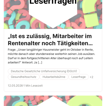
„Ist es zulässig, Mitarbeiter im
Rentenalter noch Tätigkeiten
auf Leitern ausführen zu
Frage: „Unser langjähriger Hausmeister geht im Oktober in Rente,
möchte danach aber stundenweise weiterhin seinen Job ausüben.
lassen?“
Darf er in dem fortgeschrittenen Alter überhaupt noch auf Leitern
arbeiten?“ Antwort: Ja […]
Deutsche Gesetzliche Unfallversicherung (DGUV)
Gesundheitsschutz
Hubarbeitsbühne
Leserfrage
+2
12.05.2026
·
1 Min Lesezeit