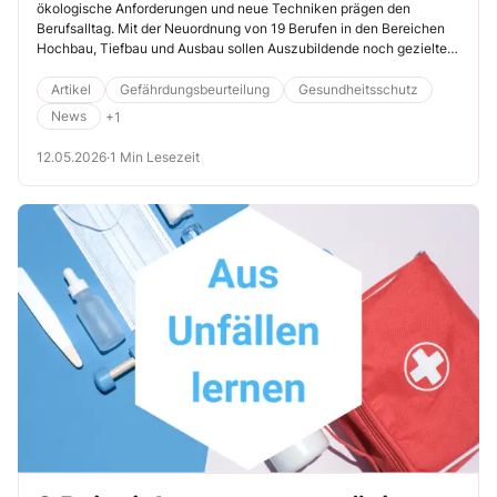
ökologische Anforderungen und neue Techniken prägen den
2026 in Kraft
Berufsalltag. Mit der Neuordnung von 19 Berufen in den Bereichen
Hochbau, Tiefbau und Ausbau sollen Auszubildende noch gezielter
auf die Anforderungen moderner Baustellen vorbereitet werden.
Erfahren Sie hier, welcher Handlungsbedarf daraus resultiert.
Artikel
Gefährdungsbeurteilung
Gesundheitsschutz
News
+1
12.05.2026
·
1 Min Lesezeit