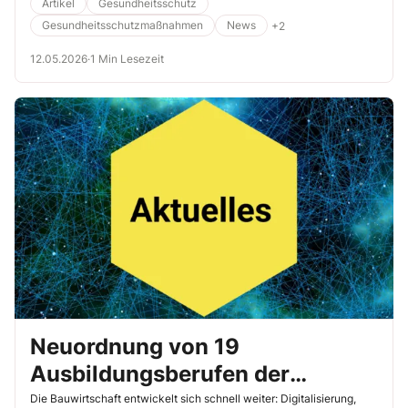
zu stärken. Machen Sie mit und nutzen Sie die bereitstehenden
Artikel
Gesundheitsschutz
Informationsmaterialien, um Ihre Kollegen für Hitzebelastungen zu
Gesundheitsschutzmaßnahmen
News
+2
sensibilisieren.
12.05.2026
·
1 Min Lesezeit
Neuordnung von 19
Ausbildungsberufen der
Bauwirtschaft tritt am 1. August
Die Bauwirtschaft entwickelt sich schnell weiter: Digitalisierung,