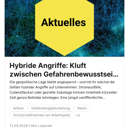
Hybride Angriffe: Kluft
zwischen Gefahrenbewusstsein
und tatsächlicher Resilienz
Die geopolitische Lage bleibt angespannt – und mit ihr wächst die
Gefahr hybrider Angriffe auf Unternehmen. Stromausfälle,
Cyberattacken oder gezielte Sabotage können innerhalb kürzester
Zeit ganze Betriebe lahmlegen. Eine jüngst veröffentlichte
repräsentative Umfrage des Digitalverbands Bitkom zeigt jedoch:
Obwohl die Bedrohungslage bekannt ist, fehlt es vielen Firmen an
Artikel
Gefährdungsbeurteilung
News
einer grundlegenden Krisenvorbereitung. Lesen Sie hier, was das für
Schutzmaßnahmen am Arbeitsplatz
+2
Sie konkret bedeutet.
12.05.2026
·
1 Min Lesezeit