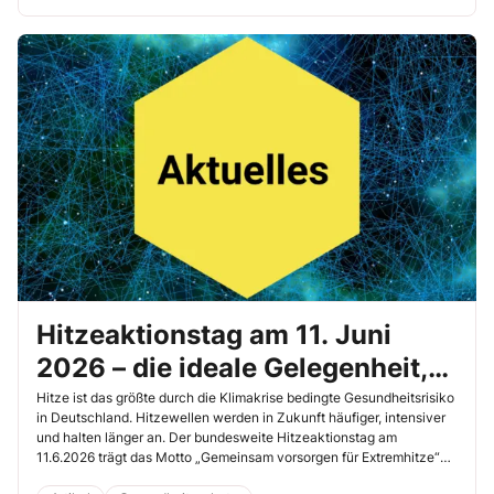
Hitzeaktionstag am 11. Juni
2026 – die ideale Gelegenheit,
über nötigen Schutz
Hitze ist das größte durch die Klimakrise bedingte Gesundheitsrisiko
in Deutschland. Hitzewellen werden in Zukunft häufiger, intensiver
aufzuklären
und halten länger an. Der bundesweite Hitzeaktionstag am
11.6.2026 trägt das Motto „Gemeinsam vorsorgen für Extremhitze“
und soll dazu beitragen, Bewusstsein und Schutz in der Bevölkerung