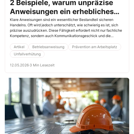
2 Beispiele, warum unpräzise
Anweisungen ein erhebliches
Unfallrisiko darstellen
Klare Anweisungen sind ein wesentlicher Bestandteil sicheren
Handelns. Oft wird jedoch unterschätzt, wie schwierig es ist, sich
präzise auszudrücken. Diese Fähigkeit erfordert nicht nur fachliche
Kompetenz, sondern auch Kommunikationsgeschick und die
Berücksichtigung verschiedener psychologischer und sozialer
Faktoren. Hier erfahren Sie anhand von zwei Unfallbeispielen, was
Artikel
Betriebsanweisung
Prävention am Arbeitsplatz
schieflaufen kann, und erhalten Tipps, worauf es bei klaren und
Unfallverhütung
verständlichen Anweisungen ankommt.
12.05.2026
·
3 Min Lesezeit