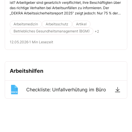
ist? Arbeitgeber sind gesetzlich verpflichtet, ihre Beschäftigten über
Unterweisungen
das richtige Verhalten bei Arbeitsunfällen zu informieren. Der
„DEKRA Arbeitssicherheitsreport 2025“ zeigt jedoch: Nur 75 % der
Unternehmen führen regelmäßige jährliche Unterweisungen durch,
bei Betrieben mit weniger als 50 Mitarbeitern sogar nur 45 %.
Arbeitsmedizin
Arbeitsschutz
Artikel
Fehlendes Wissen kann rechtliche, finanzielle und gesundheitliche
Betriebliches Gesundheitsmanagement (BGM)
+2
Folgen haben.
12.05.2026
·
1 Min Lesezeit
Arbeitshilfen
Checkliste: Unfallverhütung im Büro