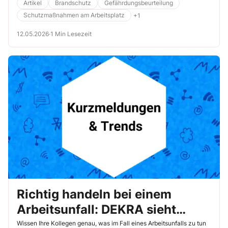
Orientierung für Abschleppdienste, Werkstätten und Einsatzkräfte.
Artikel
Brandschutz
Gefährdungsbeurteilung
Ziel ist ein sicherer und reibungsloser Ablauf für alle Beteiligten.
Schutzmaßnahmen am Arbeitsplatz
+1
12.05.2026
·
1 Min Lesezeit
Richtig handeln bei einem
Arbeitsunfall: DEKRA sieht
Nachholbedarf bei
Wissen Ihre Kollegen genau, was im Fall eines Arbeitsunfalls zu tun