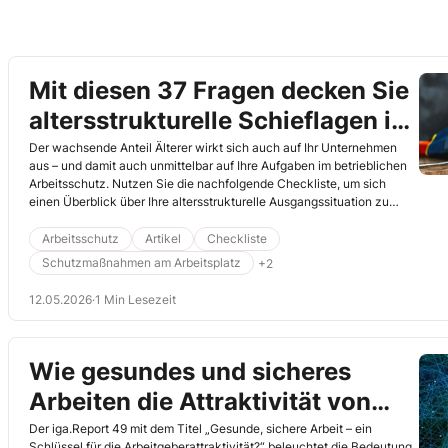
Mit diesen 37 Fragen decken Sie
altersstrukturelle Schieflagen in
Ihrem Unternehmen auf
Der wachsende Anteil Älterer wirkt sich auch auf Ihr Unternehmen
aus – und damit auch unmittelbar auf Ihre Aufgaben im betrieblichen
Arbeitsschutz. Nutzen Sie die nachfolgende Checkliste, um sich
einen Überblick über Ihre altersstrukturelle Ausgangssituation zu
verschaffen. Die Checkliste hat einen doppelten Nutzen für Sie: 1. Sie
führt Sie und Ihre Arbeitsschutzabteilung strukturiert an das Thema
Arbeitsschutz
Artikel
Checkliste
heran. 2. Sie erkennen damit alterskritische Arbeitsplätze (z. B.
Schutzmaßnahmen am Arbeitsplatz
+2
körperlich belastende Tätigkeiten) und altersstrukturelle Risiken und
können gemeinsam mit Führungskräften, Personalabteilung,
12.05.2026
·
1 Min Lesezeit
Betriebsarzt und Sicherheitsfachkraft frühzeitig geeignete
Maßnahmen ableiten.
Wie gesundes und sicheres
Arbeiten die Attraktivität von
Unternehmen stärkt
Der iga.Report 49 mit dem Titel „Gesunde, sichere Arbeit – ein
Schlüssel für die Arbeitgeberattraktivität?“ beleuchtet die Bedeutung