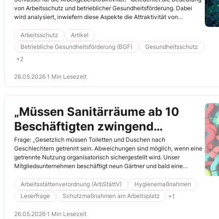
von Arbeitsschutz und betrieblicher Gesundheitsförderung. Dabei
wird analysiert, inwiefern diese Aspekte die Attraktivität von
Unternehmen aus Sicht der Beschäftigten beeinflussen. Viele
Menschen verbinden Arbeitgeberattraktivität zunächst mit Gehalt
Arbeitsschutz
Artikel
oder Karrierechancen. Der Report zeigt jedoch klar, dass gesundes
Betriebliche Gesundheitsförderung (BGF)
Gesundheitsschutz
Arbeiten und ein sicherer Arbeitsplatz für die Bindung und Motivation
+2
der Mitarbeitenden eine zentrale Rolle spielen.
26.05.2026
·
1 Min Lesezeit
„Müssen Sanitärräume ab 10
Beschäftigten zwingend
getrennt sein?“
Frage: „Gesetzlich müssen Toiletten und Duschen nach
Geschlechtern getrennt sein. Abweichungen sind möglich, wenn eine
getrennte Nutzung organisatorisch sichergestellt wird. Unser
Mitgliedsunternehmen beschäftigt neun Gärtner und bald eine
Gärtnerin. Die […]
Arbeitsstättenverordnung (ArbStättV)
Hygienemaßnahmen
Leserfrage
Schutzmaßnahmen am Arbeitsplatz
+1
26.05.2026
·
1 Min Lesezeit