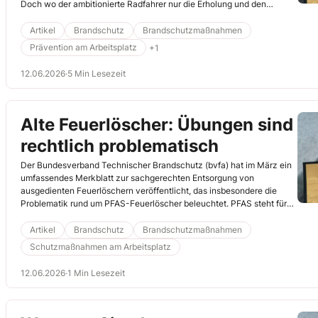
Doch wo der ambitionierte Radfahrer nur die Erholung und den
sportlichen Zeitvertreib sieht, stellt sich für Hotels und Pensionen das
Thema Urlaub mit E-Bike zunehmend als Sicherheitsrisiko dar.
Artikel
Brandschutz
Brandschutzmaßnahmen
Prävention am Arbeitsplatz
+1
12.06.2026
·
5 Min Lesezeit
Alte Feuerlöscher: Übungen sind
rechtlich problematisch
Der Bundesverband Technischer Brandschutz (bvfa) hat im März ein
umfassendes Merkblatt zur sachgerechten Entsorgung von
ausgedienten Feuerlöschern veröffentlicht, das insbesondere die
Problematik rund um PFAS-Feuerlöscher beleuchtet. PFAS steht für
„per- und polyfluorierte Alkylsubstanzen“. Diese auch als
„Ewigkeitschemikalien“ bekannten Substanzen sind in
Artikel
Brandschutz
Brandschutzmaßnahmen
Löschschäumen enthalten und stehen seit geraumer Zeit im Fokus
Schutzmaßnahmen am Arbeitsplatz
von Umwelt- und Gesundheitsschutz. Denn sie bauen sich in der
Natur kaum ab und können daher langfristig schädliche
12.06.2026
·
1 Min Lesezeit
Auswirkungen haben. Die korrekte Entsorgung dieser Feuerlöscher ist
damit von besonderer Bedeutung, um Umweltschäden und somit
strafbare Handlungen zu vermeiden.