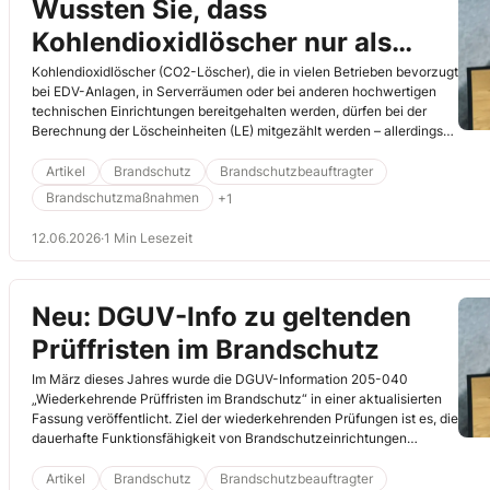
Wussten Sie, dass
Kohlendioxidlöscher nur als
Zusatzlöschgeräte gelten?
Kohlendioxidlöscher (CO2-Löscher), die in vielen Betrieben bevorzugt
bei EDV-Anlagen, in Serverräumen oder bei anderen hochwertigen
technischen Einrichtungen bereitgehalten werden, dürfen bei der
Berechnung der Löscheinheiten (LE) mitgezählt werden – allerdings
[…]
Artikel
Brandschutz
Brandschutzbeauftragter
Brandschutzmaßnahmen
+1
12.06.2026
·
1 Min Lesezeit
Neu: DGUV-Info zu geltenden
Prüffristen im Brandschutz
Im März dieses Jahres wurde die DGUV-Information 205-040
„Wiederkehrende Prüffristen im Brandschutz“ in einer aktualisierten
Fassung veröffentlicht. Ziel der wiederkehrenden Prüfungen ist es, die
dauerhafte Funktionsfähigkeit von Brandschutzeinrichtungen
sicherzustellen.
Artikel
Brandschutz
Brandschutzbeauftragter