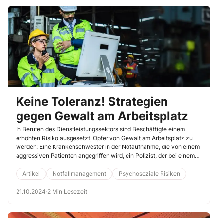
Keine Toleranz! Strategien
gegen Gewalt am Arbeitsplatz
In Berufen des Dienstleistungssektors sind Beschäftigte einem
erhöhten Risiko ausgesetzt, Opfer von Gewalt am Arbeitsplatz zu
werden: Eine Krankenschwester in der Notaufnahme, die von einem
aggressiven Patienten angegriffen wird, ein Polizist, der bei einem
Einsatz bedroht wird, oder ein Lehrer, der in einer schwierigen
Schule verbal attackiert wird – all dies sind Beispiele für Situationen,
Artikel
Notfallmanagement
Psychosoziale Risiken
in denen es zu Gewaltvorfällen kommen kann. Sie können
präventive Maßnahmen ergreifen, um Ihre Kollegen vor solchen
21.10.2024
·
2 Min Lesezeit
Übergriffen zu schützen.