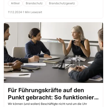
Deutschen Instituts für Bautechnik zugänglich.
Artikel
Brandschutz
Brandschutzgesetz
11.12.2024
·
1 Min Lesezeit
Für Führungskräfte auf den
Punkt gebracht: So funktioniert
„Behaviour Based Safety“
Wir können (und wollen) Beschäftigte nicht rund um die Uhr