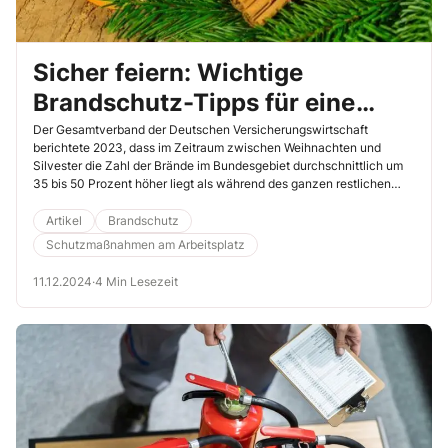
Sicher feiern: Wichtige
Brandschutz-Tipps für eine
unbeschwerte Weihnachtszeit
Der Gesamtverband der Deutschen Versicherungswirtschaft
berichtete 2023, dass im Zeitraum zwischen Weihnachten und
Silvester die Zahl der Brände im Bundesgebiet durchschnittlich um
35 bis 50 Prozent höher liegt als während des ganzen restlichen
Jahres.
Artikel
Brandschutz
Schutzmaßnahmen am Arbeitsplatz
11.12.2024
·
4 Min Lesezeit