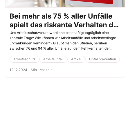
Bei mehr als 75 % aller Unfälle
spielt das riskante Verhalten der
Beschäftigten eine Rolle
Uns Arbeitsschutzverantwortliche beschäftigt tagtäglich eine
zentrale Frage: Wie können wir Arbeitsunfälle und arbeitsbedingte
Erkrankungen verhindern? Glaubt man den Studien, beruhen
zwischen 76 und 94 % aller Unfälle auf dem Fehlverhalten der
Beschäftigten. Die gute Nachricht: Damit liegt der Schlüssel für mehr
Sicherheit am Arbeitsplatz in unseren Händen.
Arbeitsschutz
Arbeitsunfall
Artikel
Unfallprävention
12.12.2024
·
1 Min Lesezeit