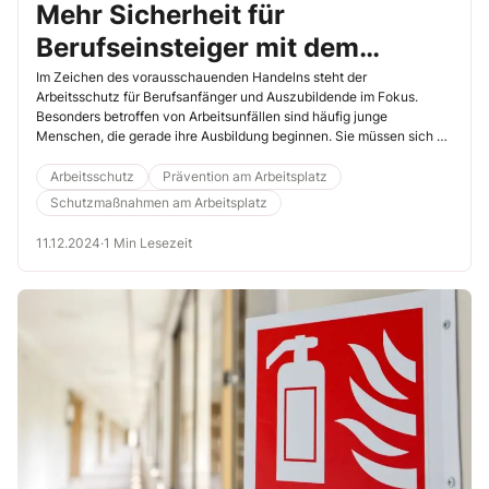
Mehr Sicherheit für
Berufseinsteiger mit dem
Medienpaket „binmirsicher“
Im Zeichen des vorausschauenden Handelns steht der
Arbeitsschutz für Berufsanfänger und Auszubildende im Fokus.
Besonders betroffen von Arbeitsunfällen sind häufig junge
Menschen, die gerade ihre Ausbildung beginnen. Sie müssen sich an
die neue Umgebung, Kollegen sowie Vorgesetzte gewöhnen und
einen neuen Tagesablauf meistern.
Arbeitsschutz
Prävention am Arbeitsplatz
Schutzmaßnahmen am Arbeitsplatz
11.12.2024
·
1 Min Lesezeit