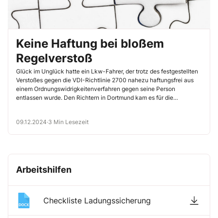
Keine Haftung bei bloßem
Regelverstoß
Glück im Unglück hatte ein Lkw-Fahrer, der trotz des festgestellten
Verstoßes gegen die VDI-Richtlinie 2700 nahezu haftungsfrei aus
einem Ordnungswidrigkeitenverfahren gegen seine Person
entlassen wurde. Den Richtern in Dortmund kam es für die
Verurteilung bzw. Haftung des Lkw-Fahrers ganz entscheidend
darauf an, ob aus dem Verstoß gegen die VDI-Richtlinie auch eine
09.12.2024
·
3 Min Lesezeit
tatsächliche Gefährdung resultiert oder nicht – lesen Sie aber selbst
(Amtsgericht Dortmund, Urteil vom 29.07.2024, Az. 729 OWi-257 Js
630/24 -58/24).
Arbeitshilfen
Checkliste Ladungssicherung