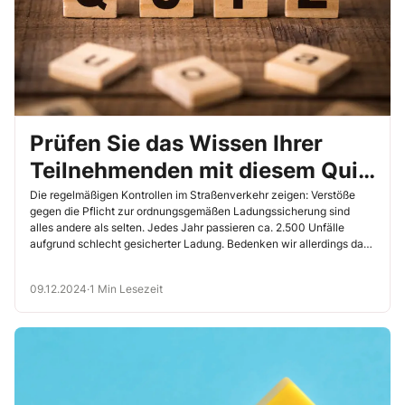
Prüfen Sie das Wissen Ihrer
Teilnehmenden mit diesem Quiz
zum Thema
Die regelmäßigen Kontrollen im Straßenverkehr zeigen: Verstöße
gegen die Pflicht zur ordnungsgemäßen Ladungssicherung sind
„Ladungssicherung“
alles andere als selten. Jedes Jahr passieren ca. 2.500 Unfälle
aufgrund schlecht gesicherter Ladung. Bedenken wir allerdings das
enorme Risiko, das sich dadurch ergibt, finden sich dafür auch keine
nachvollziehbaren Entschuldigungen. Machen Sie da nicht mit und
09.12.2024
·
1 Min Lesezeit
sorgen Sie mit Ihren Unterweisungen dafür, dass Ihre Ladungen
sicher verstaut sind. Dazu ist viel Fachwissen notwendig und ob
dieses Wissen bei Ihren Teilnehmern vorhanden ist, überprüfen Sie
mit diesem Quiz.