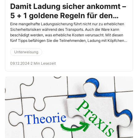
Damit Ladung sicher ankommt –
5 + 1 goldene Regeln für den
sicheren Transport von Lasten
Eine mangelhafte Ladungssicherung führt nicht nur zu erheblichen
Sicherheitsrisiken während des Transports. Auch die Ware kann
beschädigt werden, was erhebliche Kosten verursacht. Mit diesen
fünf Tipps befähigen Sie die Teilnehmenden, Ladung mit Köpfchen
zu verstauen. So minimieren Sie Risiken und sorgen für einen
reibungslosen Transport.
Unterweisung
09.12.2024
·
2 Min Lesezeit