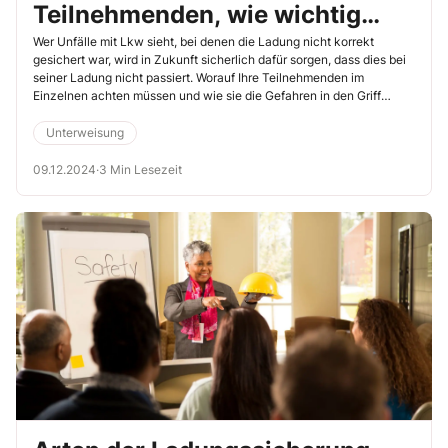
Teilnehmenden, wie wichtig
eine korrekte Ladungssicherung
Wer Unfälle mit Lkw sieht, bei denen die Ladung nicht korrekt
gesichert war, wird in Zukunft sicherlich dafür sorgen, dass dies bei
ist
seiner Ladung nicht passiert. Worauf Ihre Teilnehmenden im
Einzelnen achten müssen und wie sie die Gefahren in den Griff
bekommen, veranschaulichen die folgenden 4 Videos. Sie finden
alle Videos nach Ihrer Anmeldung auf unterweisung-plus.de. Hier
Unterweisung
finden Sie auch eine Muster-Unterweisung sowie einen
Unterweisungsnachweis.
09.12.2024
·
3 Min Lesezeit