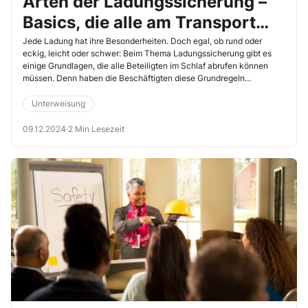
Arten der Ladungssicherung –
Basics, die alle am Transport
Beteiligten kennen müssen
Jede Ladung hat ihre Besonderheiten. Doch egal, ob rund oder
eckig, leicht oder schwer: Beim Thema Ladungssicherung gibt es
einige Grundlagen, die alle Beteiligten im Schlaf abrufen können
müssen. Denn haben die Beschäftigten diese Grundregeln
verstanden, sind sie in der Lage, Sicherungslösungen für die
verschiedensten Lasten zu entwickeln.
Unterweisung
09.12.2024
·
2 Min Lesezeit