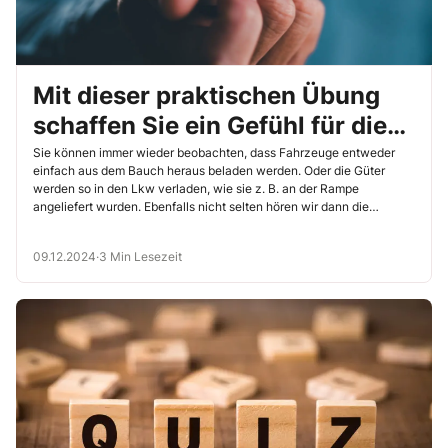
Mit dieser praktischen Übung
schaffen Sie ein Gefühl für die
Auswirkung der Lastverteilung
Sie können immer wieder beobachten, dass Fahrzeuge entweder
einfach aus dem Bauch heraus beladen werden. Oder die Güter
werden so in den Lkw verladen, wie sie z. B. an der Rampe
angeliefert wurden. Ebenfalls nicht selten hören wir dann die
Aufforderung, die schweren Sachen ganz nach vorn zu verlagern.
Wie schnell wir mit dem Bauchgefühl und Halbwahrheiten in die Irre
09.12.2024
·
3 Min Lesezeit
laufen, können Sie mit der folgenden Übung demonstrieren.