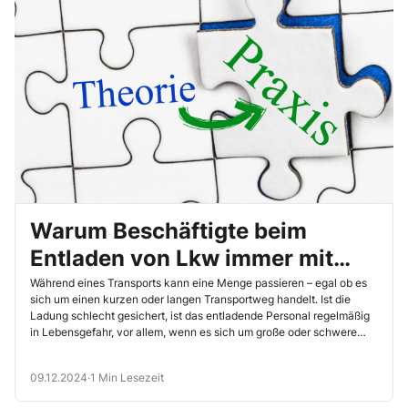
Warum Beschäftigte beim
Entladen von Lkw immer mit
dem Schlimmsten rechnen
Während eines Transports kann eine Menge passieren – egal ob es
sich um einen kurzen oder langen Transportweg handelt. Ist die
sollten
Ladung schlecht gesichert, ist das entladende Personal regelmäßig
in Lebensgefahr, vor allem, wenn es sich um große oder schwere
Lasten handelt. Mit diesen einfachen Verhaltensregeln lassen sich
Unfälle vermeiden.
09.12.2024
·
1 Min Lesezeit