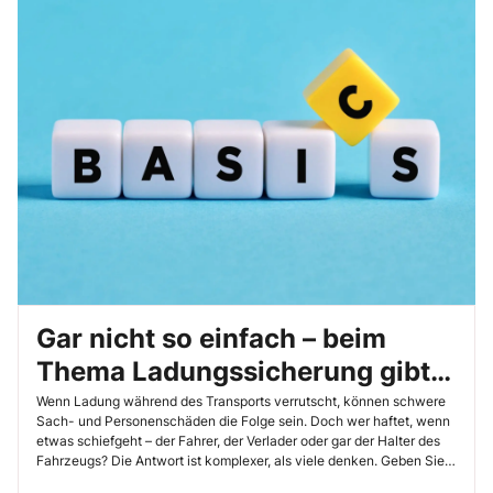
Gar nicht so einfach – beim
Thema Ladungssicherung gibt
es viele Verantwortliche
Wenn Ladung während des Transports verrutscht, können schwere
Sach- und Personenschäden die Folge sein. Doch wer haftet, wenn
etwas schiefgeht – der Fahrer, der Verlader oder gar der Halter des
Fahrzeugs? Die Antwort ist komplexer, als viele denken. Geben Sie
den Beschäftigten in der Unterweisung einen Überblick über die