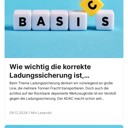
Wie wichtig die korrekte
Ladungssicherung ist,
verdeutlichen die folgenden
Beim Thema Ladungssicherung denken wir vorwiegend an große
Lkw, die mehrere Tonnen Fracht transportieren. Doch auch die
Zahlen und Fakten
achtlos auf der Rückbank deponierte Werkzeugkiste ist ein Verstoß
gegen die Ladungssicherung. Der ADAC macht schon seit
Jahrzehnten immer wieder auf die Gefahr schlecht gesicherter
Ladungen aufmerksam. Hier einige Fakten, die die Relevanz des
09.12.2024
·
1 Min Lesezeit
Themas noch einmal unterstreichen.